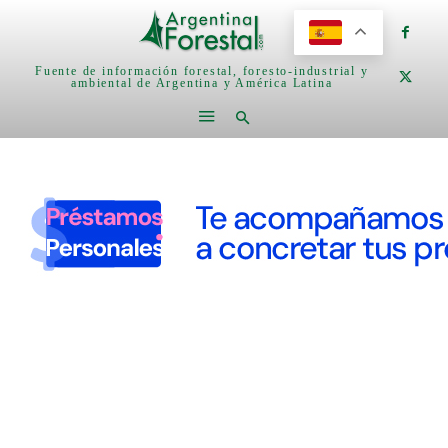
Fuente de información forestal, foresto-industrial y
ambiental de Argentina y América Latina