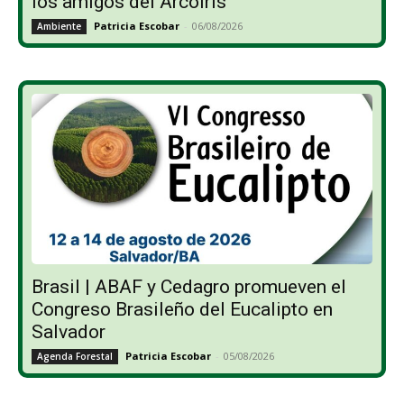
los amigos del Arcoíris”
Patricia Escobar
-
06/08/2026
Ambiente
Brasil | ABAF y Cedagro promueven el
Congreso Brasileño del Eucalipto en
Salvador
Patricia Escobar
-
05/08/2026
Agenda Forestal