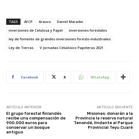
TAGS
AFCP
Arauco
Daniel Maradei
inversiones de Celulosa y Papel
inversiones forestales
ley de fomento de grandes inversiones foresto-industriales
Ley de Tierras
V Jornadas Celulósico Papeleras 2021
Facebook
X
WhatsApp
ARTÍCULO ANTERIOR
ARTÍCULO SIGUIENTE
El grupo forestal finlandés
Misiones: donarán a la
recibe una compensación de
Provincia la reserva natural
900.000 euros para
Tenondé, lindante al Parque
conservar un bosque
Provincial Teyu Cuaré
antiguo