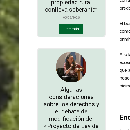
contr
propiedad rural
predo
conlleva soberanía”
05/08/2026
El bo
Leer más
como
primi
A lo 
ecos
que a
noso
hici
Algunas
consideraciones
sobre los derechos y
el debate de
Enc
modificación del
«Proyecto de Ley de