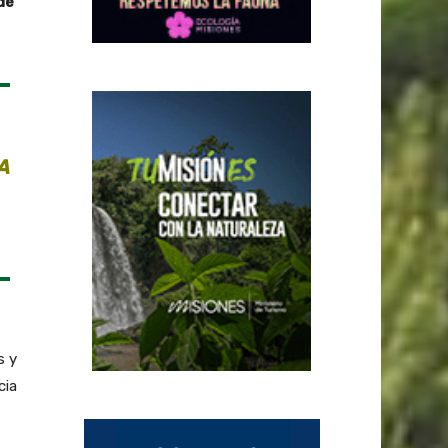
de
A
s y
cia