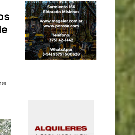
os
de
485