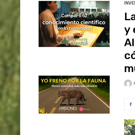
INVE
La
y 
Al
c
m