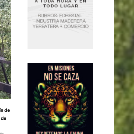
ín de
 de