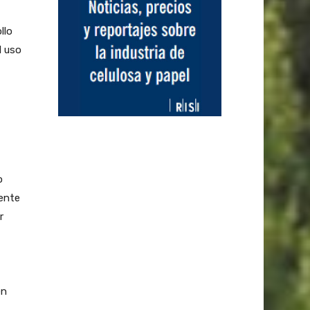
llo
l uso
o
ente
r
en