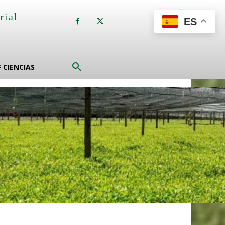
rial
ES
a
F CIENCIAS