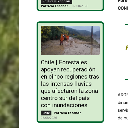
Fore
Política y Economía
Patricia Escobar
-
07/08/2026
CONI
Chile | Forestales
apoyan recuperación
en cinco regiones tras
las intensas lluvias
que afectaron la zona
ARGE
centro sur del país
dinám
con inundaciones
servi
Patricia Escobar
-
Chile
de nu
06/08/2026