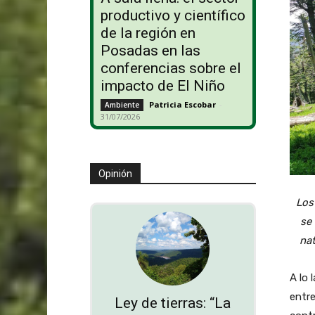
productivo y científico
de la región en
Posadas en las
conferencias sobre el
impacto de El Niño
Patricia Escobar
-
Ambiente
31/07/2026
Opinión
Los
se
nat
A lo 
entre
Ley de tierras: “La