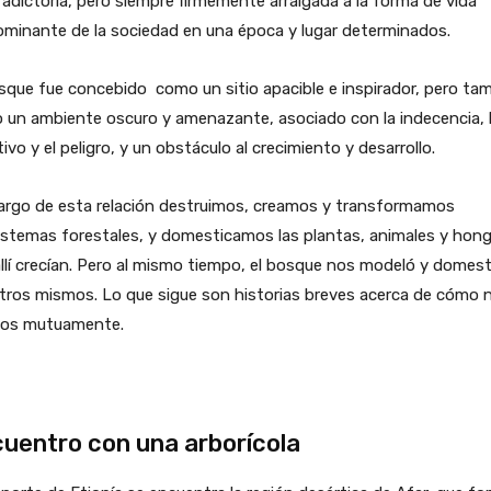
adictoria, pero siempre firmemente arraigada a la forma de vida
minante de la sociedad en una época y lugar determinados.
sque fue concebido como un sitio apacible e inspirador, pero ta
 un ambiente oscuro y amenazante, asociado con la indecencia, 
tivo y el peligro, y un obstáculo al crecimiento y desarrollo.
largo de esta relación destruimos, creamos y transformamos
istemas forestales, y domesticamos las plantas, animales y hon
llí crecían. Pero al mismo tiempo, el bosque nos modeló y domest
tros mismos. Lo que sigue son historias breves acerca de cómo 
mos mutuamente.
uentro con una arborícola