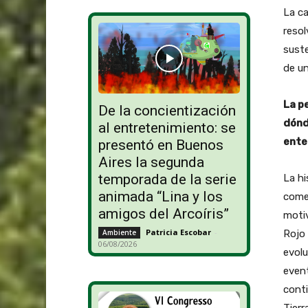
La ca
resol
suste
de un
La p
De la concientización
dónd
al entretenimiento: se
ente
presentó en Buenos
Aires la segunda
temporada de la serie
La hi
animada “Lina y los
come
amigos del Arcoíris”
motiv
Patricia Escobar
-
Rojo 
Ambiente
06/08/2026
evolu
event
cont