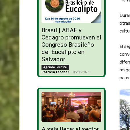
Tierr
Duran
otras
Brasil | ABAF y
cultur
Cedagro promueven el
Congreso Brasileño
El se
del Eucalipto en
conve
Salvador
difer
Agenda Forestal
rasgo
Patricia Escobar
-
05/08/2026
parec
A sala llena: el sector