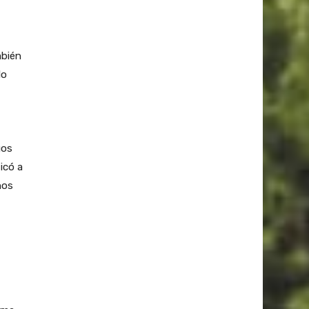
mbién
lo
gos
icó a
nos