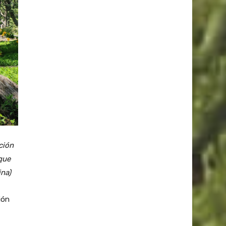
ción
que
ina)
ión