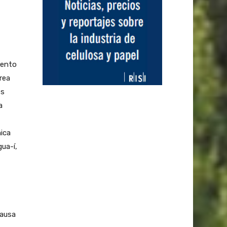
mento
rea
es
a
ica
ua-í,
causa