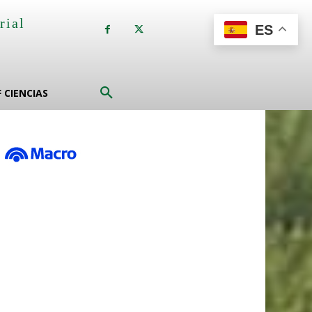
rial
ES
a
F CIENCIAS