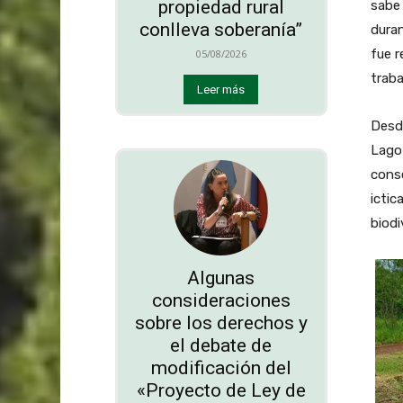
propiedad rural
sabe 
conlleva soberanía”
duran
fue r
05/08/2026
traba
Leer más
Desde
Lago
conse
ictic
biodi
Algunas
consideraciones
sobre los derechos y
el debate de
modificación del
«Proyecto de Ley de