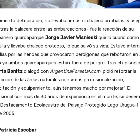
mento del episodio, no llevaba armas ni chaleco antibalas, y ase
tras la balacera entre las embarcaciones- fue la reacción de su
añero guardaparque
Jorge Javier Wisnieski
que lo cubrió como
lla y llevaba chaleco protecto, lo que salvó su vida. Estuvo inter
ías por las heridas que provocaron perdigones que rebotaron en 
o ya ambos guardaparques están fuera de peligro. Tras el episodio
rto Bonitz
dialogó con
ArgentinaForestal.com
, pidió reforzar la
cción de las áreas naturales con «más profesionalización,
itación y equipamiento, aún tenemos mucho por mejorar”. El
esional con más de 30 años de experiencia en el monte, se dese
 Destacamento Ecolacustre del Paisaje Protegido Lago Urugua-í
e 2005.
Patricia Escobar