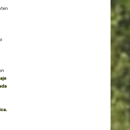
nten
s
on
aje
gada
ica.