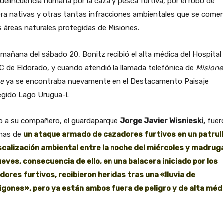
 delincuencia humana por la caza y pesca furtiva, por el robo de
ra nativas y otras tantas infracciones ambientales que se come
s áreas naturales protegidas de Misiones.
 mañana del sábado 20, Bonitz recibió el alta médica del Hospital
 de Eldorado, y cuando atendió la llamada telefónica de
Misione
ne
ya se encontraba nuevamente en el Destacamento Paisaje
egido Lago Urugua-í.
o a su compañero, el guardaparque
Jorge Javier Wisnieski,
fuer
mas de
un ataque armado de cazadores furtivos en un patrull
iscalización ambiental entre la noche del miércoles y madru
ueves, consecuencia de ello, en una balacera iniciado por los
dores furtivos, recibieron heridas tras una «lluvia de
igones», pero ya están ambos fuera de peligro y de alta méd