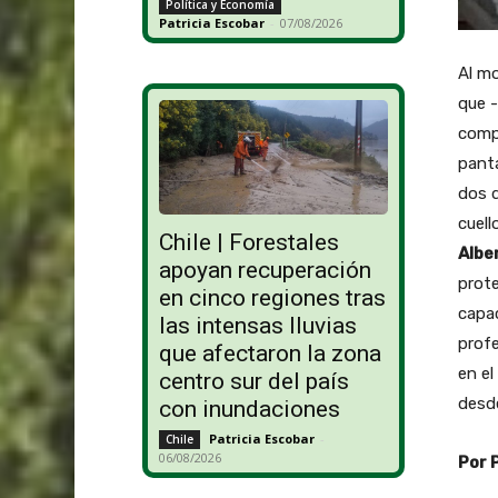
Política y Economía
Patricia Escobar
-
07/08/2026
Al mo
que -
comp
panta
dos d
cuell
Chile | Forestales
Albe
apoyan recuperación
prote
en cinco regiones tras
capac
las intensas lluvias
prof
que afectaron la zona
en el
centro sur del país
desd
con inundaciones
Patricia Escobar
-
Chile
06/08/2026
Por 