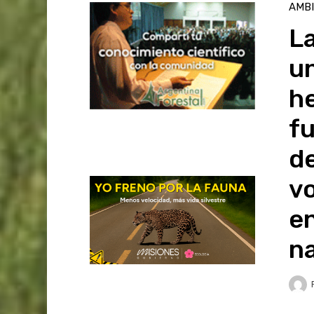
AMB
La
u
he
fu
de
vo
en
n