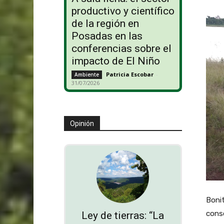
productivo y científico
de la región en
Posadas en las
conferencias sobre el
impacto de El Niño
Patricia Escobar
-
Ambiente
31/07/2026
Opinión
Bonit
consc
Ley de tierras: “La