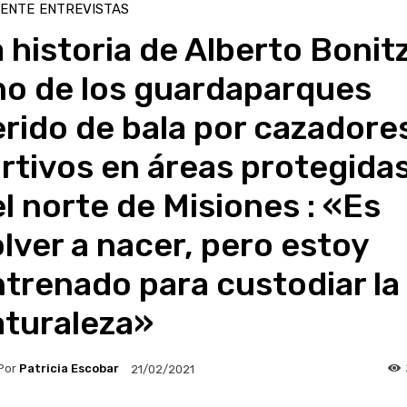
IENTE
ENTREVISTAS
 historia de Alberto Bonitz
no de los guardaparques
rido de bala por cazadore
rtivos en áreas protegida
l norte de Misiones : «Es
lver a nacer, pero estoy
trenado para custodiar la
aturaleza»
Por
Patricia Escobar
21/02/2021