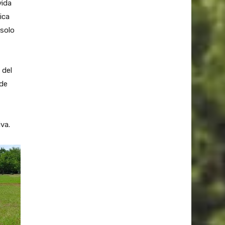
vida
ica
 solo
 del
 de
va.