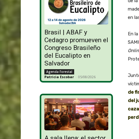
de la
made
en la
Brasil | ABAF y
En la
Cedagro promueven el
SAMIC
Congreso Brasileño
Onli
del Eucalipto en
Prot
Salvador
Agenda Forestal
Junt
Patricia Escobar
-
05/08/2026
vícti
de f
del j
caza
perd
A sala llena: el sector