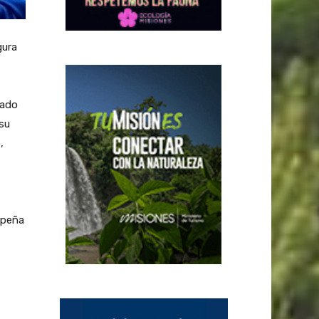
gura
nado
su
,
mpeña