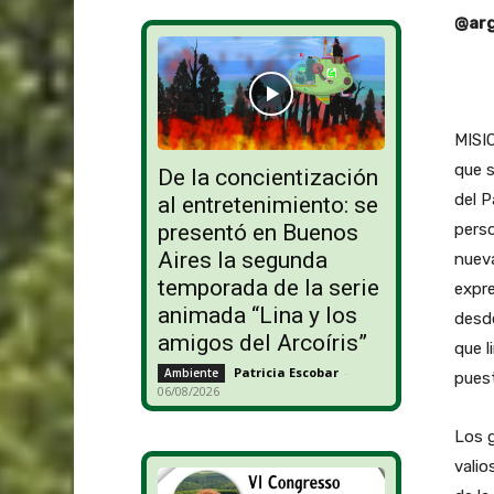
@arg
MISI
que s
De la concientización
del P
al entretenimiento: se
presentó en Buenos
perso
Aires la segunda
nueva
temporada de la serie
expr
animada “Lina y los
desde
amigos del Arcoíris”
que l
Patricia Escobar
-
Ambiente
puest
06/08/2026
Los g
valio