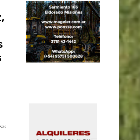
,
s
s
332