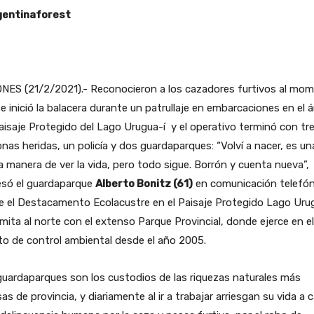
entinaforest
ONES (21/2/2021).- Reconocieron a los cazadores furtivos al mo
e inició la balacera durante un patrullaje en embarcaciones en el á
aisaje Protegido del Lago Urugua-í y el operativo terminó con tr
nas heridas, un policía y dos guardaparques: “Volví a nacer, es un
 manera de ver la vida, pero todo sigue. Borrón y cuenta nueva”,
esó el guardaparque
Alberto Bonitz (61)
en comunicación telefón
 el Destacamento Ecolacustre en el Paisaje Protegido Lago Urug
imita al norte con el extenso Parque Provincial, donde ejerce en el
o de control ambiental desde el año 2005.
uardaparques son los custodios de las riquezas naturales más
sas de provincia, y diariamente al ir a trabajar arriesgan su vida a 