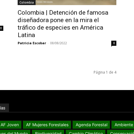
Colombia
Colombia | Detención de famosa
diseñadora pone en la mira el
tráfico de especies en América
0
Latina
Patricia Escobar
-
08/08/2022
0
Página 1 de 4
ías
AF Joven
AF Mujeres Forestales
Agenda Forestal
Ambiente
ves del Mundo
Biodiversidad
Cambio Climático
Conservaci