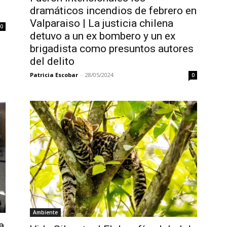
dramáticos incendios de febrero en
Valparaiso | La justicia chilena
0
detuvo a un ex bombero y un ex
brigadista como presuntos autores
del delito
Patricia Escobar
-
28/05/2024
0
Ambiente
a