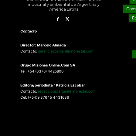
industrial y ambiental de Argentina y
Cons
América Latina
E
Contacto
Director: Marcelo Almada
Contacto:
gerencia@argentinaforestal.com
G
rupo Misiones
Online.Com
SA
Tel: +54 (0376) 4425800
Editora/periodista : Patricia Escobar
Contacto:
redaccion@argentinaforestal.com
Cel: (+54)9 376 15 4 131636