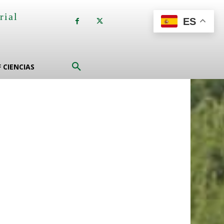
rial
ES
a
F CIENCIAS