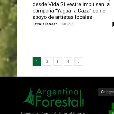
desde Vida Silvestre impulsan la
campaña “Yaguá la Caza” con el
apoyo de artistas locales
Patricia Escobar
-
16/01/2023
1
2
3
4
Categor
Fuente de información forestal, foresto-
A