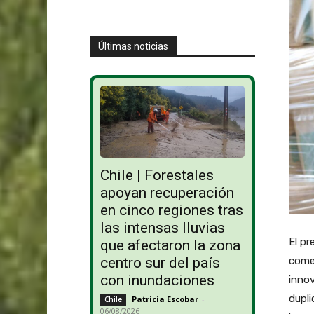
Últimas noticias
Chile | Forestales
apoyan recuperación
en cinco regiones tras
las intensas lluvias
El pr
que afectaron la zona
centro sur del país
comer
con inundaciones
innov
dupli
Patricia Escobar
-
Chile
06/08/2026