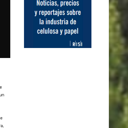
e
 un
se
a,