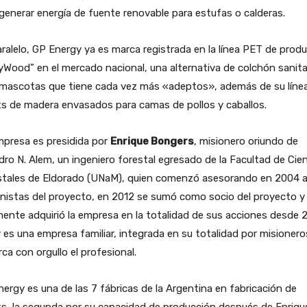
generar energía de fuente renovable para estufas o calderas.
ralelo, GP Energy ya es marca registrada en la línea PET de prod
Wood” en el mercado nacional, una alternativa de colchón sanita
 mascotas que tiene cada vez más «adeptos», además de su líne
ts de madera envasados para camas de pollos y caballos.
mpresa es presidida por
Enrique Bongers
, misionero oriundo de
ro N. Alem, un ingeniero forestal egresado de la Facultad de Cie
stales de Eldorado (UNaM), quien comenzó asesorando en 2004 a
nistas del proyecto, en 2012 se sumó como socio del proyecto y
mente adquirió la empresa en la totalidad de sus acciones desde 2
es una empresa familiar, integrada en su totalidad por misionero
ca con orgullo el profesional.
ergy es una de las 7 fábricas de la Argentina en fabricación de
ts, la segunda por su capacidad de producción después de Enriqu