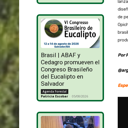
lanz
diseñ
de pe
Opich
brasi
produ
Brasil | ABAF y
Por 
Cedagro promueven el
Congreso Brasileño
@arg
del Eucalipto en
Salvador
Espe
Agenda Forestal
Patricia Escobar
-
05/08/2026