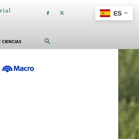
rial
ES
a
F CIENCIAS