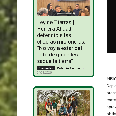
Ley de Tierras |
Herrera Ahuad
defendió a las
chacras misioneras:
“No voy a estar del
lado de quien les
saque la tierra”
Patricia Escobar
-
Nacionales
04/08/2026
MISIO
Capio
proce
mater
aprov
obtie