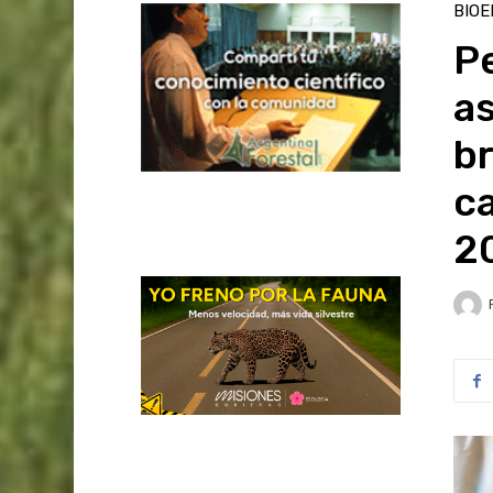
BIOE
Pe
as
br
c
2