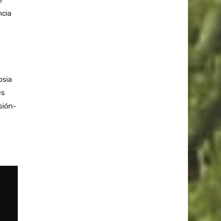
ncia
e
psia
es
sión-