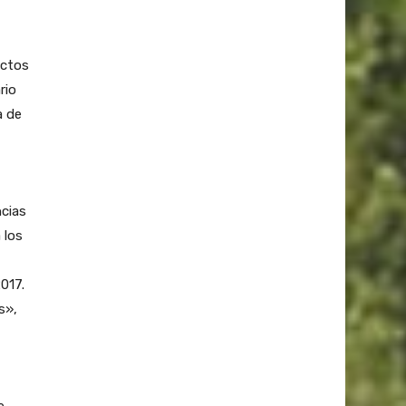
uctos
rio
a de
ncias
 los
017.
s»,
e