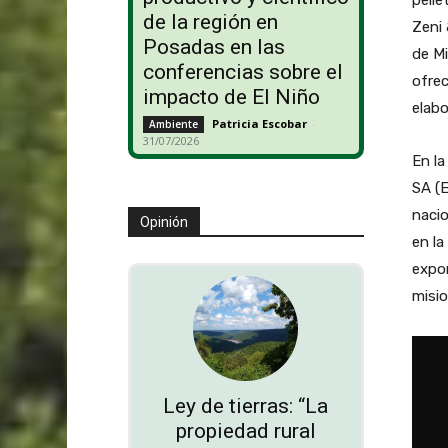
de la región en
Zeni 
Posadas en las
de Mi
conferencias sobre el
ofrec
impacto de El Niño
elabo
Patricia Escobar
-
Ambiente
31/07/2026
En la
SA (E
nacio
Opinión
en la
expor
misio
Ley de tierras: “La
propiedad rural