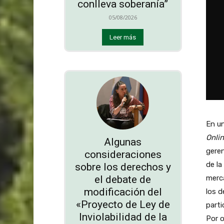
conlleva soberanía”
05/08/2026
Leer más
En u
Onli
Algunas
gere
consideraciones
de la
sobre los derechos y
el debate de
merca
modificación del
los d
«Proyecto de Ley de
parti
Inviolabilidad de la
Por o