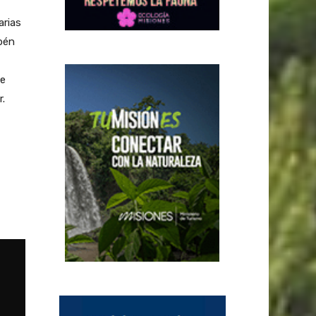
arias
bén
de
.