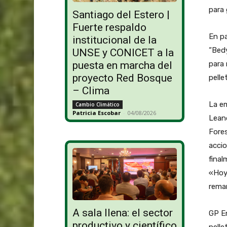
para 
Santiago del Estero |
Fuerte respaldo
En pa
institucional de la
“Bedy
UNSE y CONICET a la
para
puesta en marcha del
proyecto Red Bosque
pelle
– Clima
La e
Cambio Climático
Patricia Escobar
-
04/08/2026
Leand
Fore
accio
final
«Hoy 
remar
A sala llena: el sector
GP En
productivo y científico
pelle