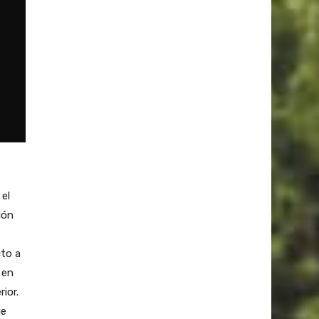
 el
ión
cto a
 en
rior.
ue