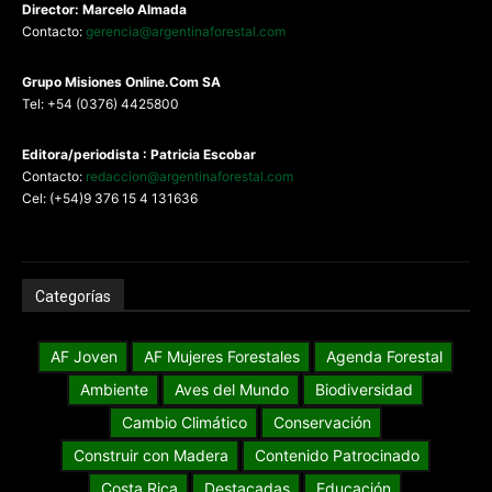
Director: Marcelo Almada
Contacto:
gerencia@argentinaforestal.com
G
rupo Misiones
Online.Com
SA
Tel: +54 (0376) 4425800
Editora/periodista : Patricia Escobar
Contacto:
redaccion@argentinaforestal.com
Cel: (+54)9 376 15 4 131636
Categorías
AF Joven
AF Mujeres Forestales
Agenda Forestal
Ambiente
Aves del Mundo
Biodiversidad
Cambio Climático
Conservación
Construir con Madera
Contenido Patrocinado
Costa Rica
Destacadas
Educación