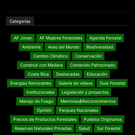
Categorías
AF Joven
AF Mujeres Forestales
Agenda Forestal
Ambiente
Aves del Mundo
Biodiversidad
Cambio Climático
Conservación
Construir con Madera
Contenido Patrocinado
Costa Rica
Destacadas
Educación
Energías Renovables
Galería de videos
Guia Forestal
Institucionales
Legislación y proyectos
Manejo de Fuego
Memorias&Reconocimientos
Opinión
Parques Nacionales
Precios de Productos Forestales
Pueblos Originarios
Reservas Naturales Privadas
Salud
Sur Forestal