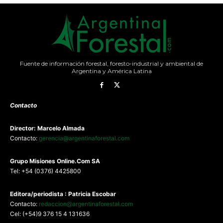
Fuente de información forestal, foresto-industrial y ambiental de
Argentina y América Latina
Contacto
Director: Marcelo Almada
Contacto:
gerencia@argentinaforestal.com
G
rupo Misiones
Online.Com
SA
Tel: +54 (0376) 4425800
Editora/periodista : Patricia Escobar
Contacto:
redaccion@argentinaforestal.com
Cel: (+54)9 376 15 4 131636