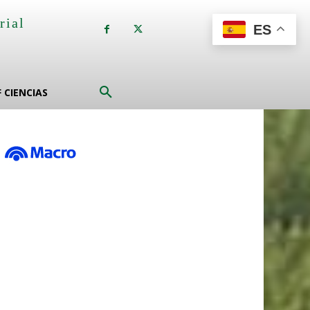
rial
ES
a
F CIENCIAS