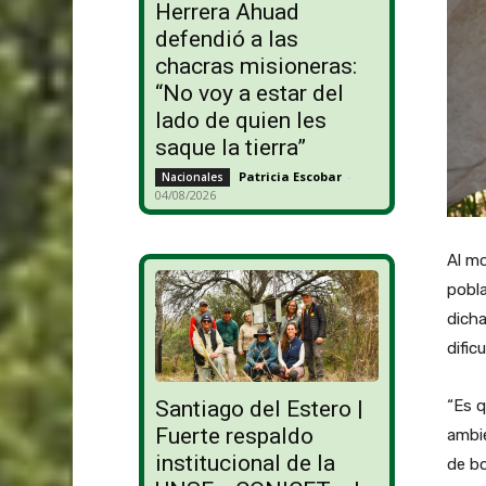
Herrera Ahuad
defendió a las
chacras misioneras:
“No voy a estar del
lado de quien les
saque la tierra”
Patricia Escobar
-
Nacionales
04/08/2026
Al mo
pobla
dicha
dific
Santiago del Estero |
“Es q
Fuerte respaldo
ambie
institucional de la
de b