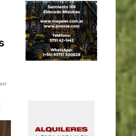
s
237