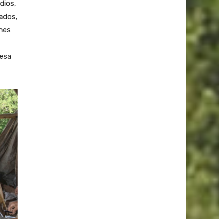
dios,
ados,
enes
 esa