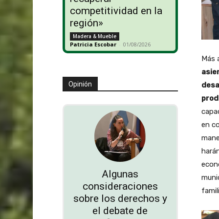
competitividad en la
región»
Madera & Mueble
Patricia Escobar
-
01/08/2026
Más 
asie
Opinión
desa
prod
capac
en co
manej
harán
econó
Algunas
munic
consideraciones
famil
sobre los derechos y
el debate de