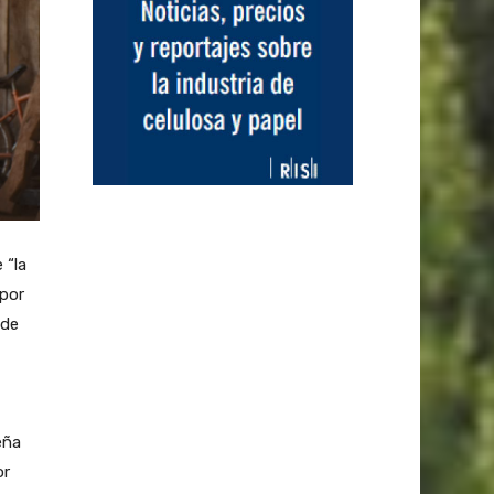
 “la
 por
 de
eña
or