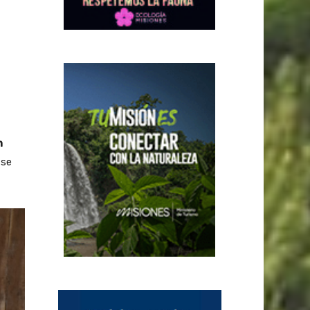
n
 se