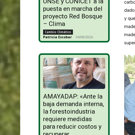
UNSE y CONICET a la
carbo
puesta en marcha del
dado 
proyecto Red Bosque
y que
– Clima
mader
Cambio Climático
mader
Patricia Escobar
-
04/08/2026
super
AMAYADAP: «Ante la
baja demanda interna,
la forestoindustria
requiere medidas
para reducir costos y
recuperar