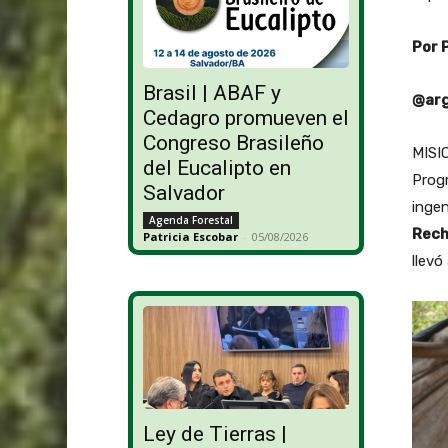
Por 
Brasil | ABAF y
@arg
Cedagro promueven el
Congreso Brasileño
MISIO
del Eucalipto en
Prog
Salvador
inge
Agenda Forestal
Rech
Patricia Escobar
-
05/08/2026
llevó
Ley de Tierras |