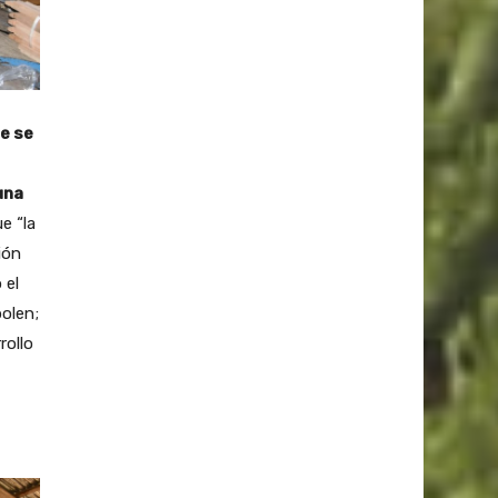
e se
una
ue “la
ión
 el
olen;
rollo