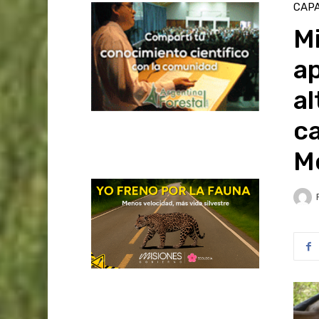
CAPA
Mi
ap
al
c
M