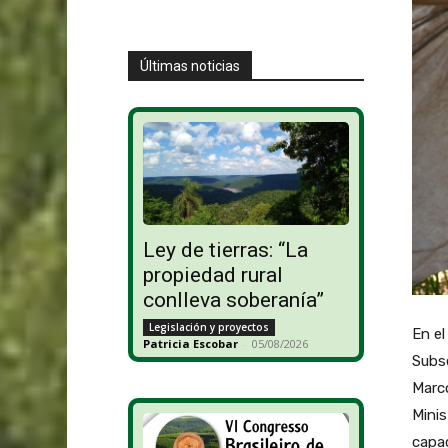
Últimas noticias
Ley de tierras: “La
propiedad rural
conlleva soberanía”
Legislación y proyectos
En el
Patricia Escobar
-
05/08/2026
Subse
Marco
Minis
capac