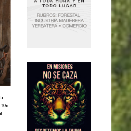
la
 106,
l