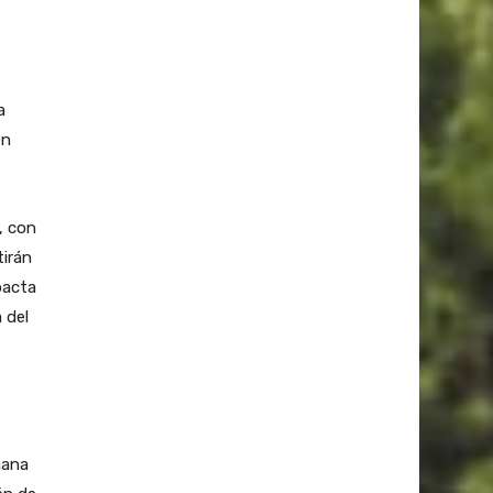
s
a
en
, con
tirán
pacta
 del
mana