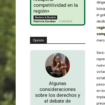
dirig
competitividad en la
búsqu
región»
el go
Madera & Mueble
decib
Patricia Escobar
-
01/08/2026
regi
comp
merc
Opinión
Será 
repre
nueva
votac
estab
Algunas
pesos
consideraciones
en l
sobre los derechos y
impla
el debate de
preci