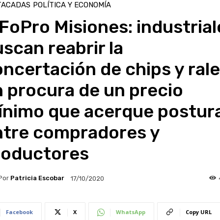
TACADAS
POLÍTICA Y ECONOMÍA
FoPro Misiones: industrial
scan reabrir la
ncertación de chips y ral
 procura de un precio
ínimo que acerque postur
ntre compradores y
roductores
Por
Patricia Escobar
17/10/2020
Facebook
X
WhatsApp
Copy URL