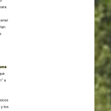
o
para
tener
ían
s
 una
que
n” a
sicos
 y los