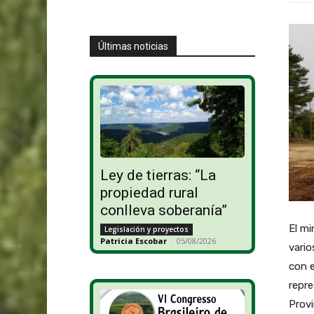
Últimas noticias
Ley de tierras: “La
propiedad rural
conlleva soberanía”
El mi
Legislación y proyectos
Patricia Escobar
-
05/08/2026
vario
con e
repre
Provi