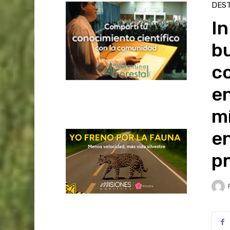
DES
In
bu
co
en
m
e
p