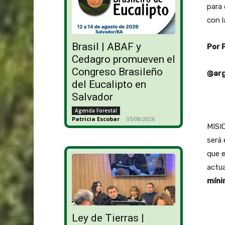
para 
con l
Brasil | ABAF y
Por 
Cedagro promueven el
Congreso Brasileño
@arg
del Eucalipto en
Salvador
Agenda Forestal
Patricia Escobar
-
05/08/2026
MISIO
será
que e
actua
míni
Ley de Tierras |