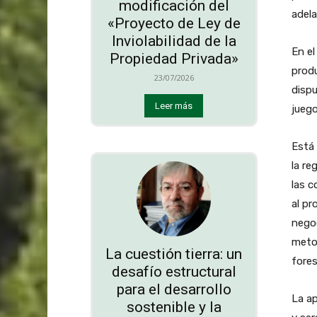
modificación del
adel
«Proyecto de Ley de
Inviolabilidad de la
En el
Propiedad Privada»
produ
23/07/2026
disp
Leer más
juego
Está 
la re
las c
al pr
negoc
metod
La cuestión tierra: un
fores
desafío estructural
para el desarrollo
La ap
sostenible y la