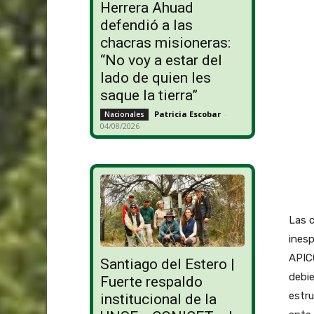
Herrera Ahuad
defendió a las
chacras misioneras:
“No voy a estar del
lado de quien les
saque la tierra”
Patricia Escobar
-
Nacionales
04/08/2026
Las 
ines
APICO
Santiago del Estero |
debie
Fuerte respaldo
estru
institucional de la