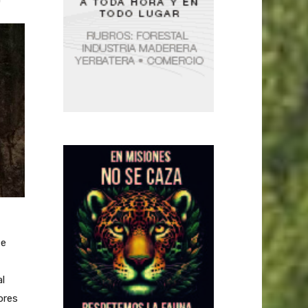
te
al
ores