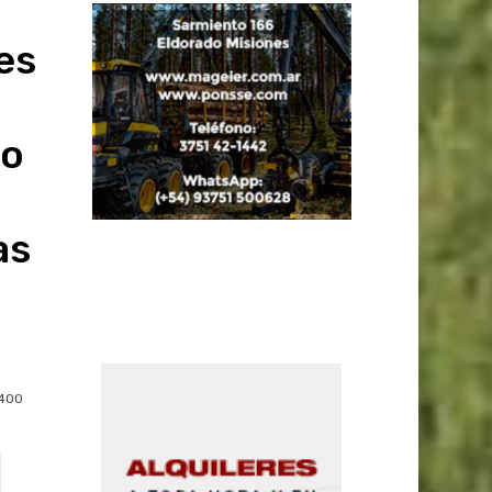
es
eo
as
400