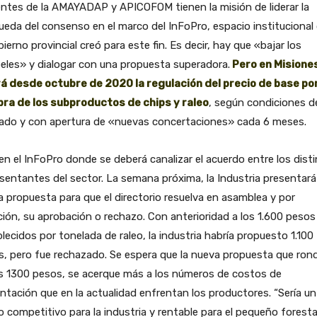
entes de la AMAYADAP y APICOFOM tienen la misión de liderar la
eda del consenso en el marco del InFoPro, espacio institucional
bierno provincial creó para este fin. Es decir, hay que «bajar los
eles» y dialogar con una propuesta superadora.
Pero en Misione
rá desde octubre de 2020 la regulación del precio de base por
ra de los subproductos de chips y raleo
, según condiciones d
ado y con apertura de «nuevas concertaciones» cada 6 meses.
en el InFoPro donde se deberá canalizar el acuerdo entre los dist
sentantes del sector. La semana próxima, la Industria presentará
 propuesta para que el directorio resuelva en asamblea y por
ión, su aprobación o rechazo. Con anterioridad a los 1.600 pesos
lecidos por tonelada de raleo, la industria habría propuesto 1.100
, pero fue rechazado. Se espera que la nueva propuesta que rond
os 1300 pesos, se acerque más a los números de costos de
ntación que en la actualidad enfrentan los productores. “Sería un
o competitivo para la industria y rentable para el pequeño foresta