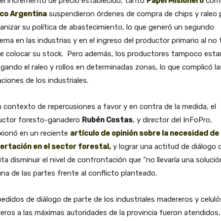
el incremento de precio establecido, tanto
Papel Misionero
com
co Argentina
suspendieron órdenes de compra de chips y raleo 
anizar su política de abastecimiento, lo que generó un segundo
ema en las industrias y en el ingreso del productor primario al no 
e colocar su stock. Pero además, los productores tampoco estar
gando el raleo y rollos en determinadas zonas, lo que complicó la
ciones de los industriales.
 contexto de repercusiones a favor y en contra de la medida, el
uctor foresto-ganadero
Rubén Costas
, y director del InFoPro,
xionó en un reciente
artículo de opinión sobre la necesidad de
ertación en el sector forestal,
y lograr una actitud de diálogo 
ta disminuir el nivel de confrontación que “no llevaría una solució
na de las partes frente al conflicto planteado.
edidos de diálogo de parte de los industriales madereros y celuló
eros a las máximas autoridades de la provincia fueron atendidos,