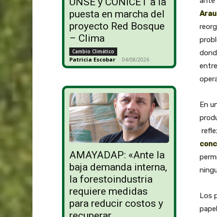
ante 
UNSE y CONICET a la
puesta en marcha del
Arau
proyecto Red Bosque
reorg
– Clima
probl
Cambio Climático
dond
Patricia Escobar
-
04/08/2026
entre
opera
En un
prod
refle
conc
AMAYADAP: «Ante la
permi
baja demanda interna,
ningu
la forestoindustria
requiere medidas
Los p
para reducir costos y
papel
recuperar