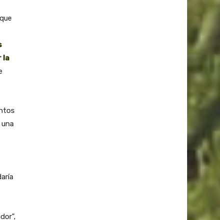
 que
s
 la
e
intos
 una
aría
dor”,