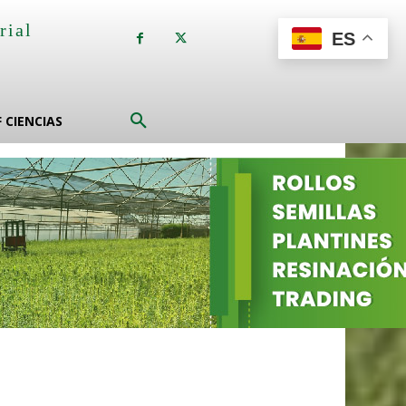
rial
ES
a
F CIENCIAS