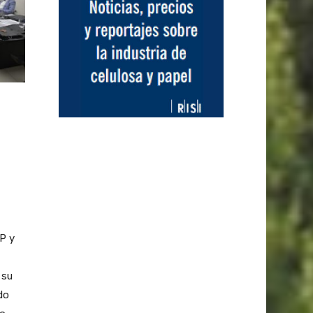
P y
 su
do