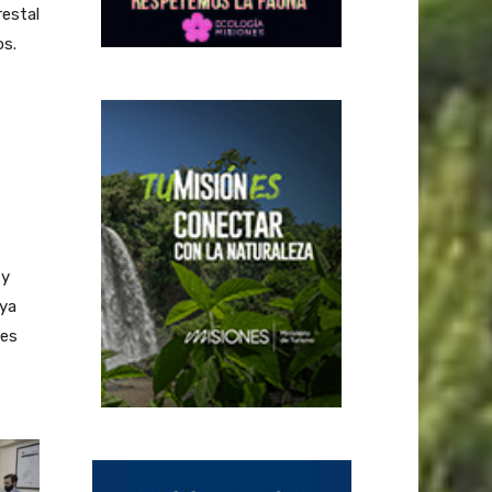
restal
os.
 y
 ya
les