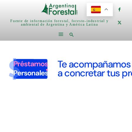
Fuente de información forestal, foresto-industrial y
ambiental de Argentina y América Latina