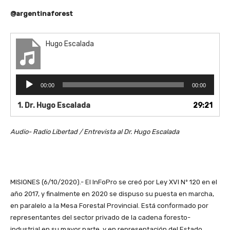
@argentinaforest
Hugo Escalada
R
00:00
00:00
e
p
1. Dr. Hugo Escalada
29:21
r
o
Audio- Radio Libertad / Entrevista al Dr. Hugo Escalada
d
u
c
t
o
MISIONES (6/10/2020).- El InFoPro se creó por Ley XVI Nº 120 en el
r
año 2017, y finalmente en 2020 se dispuso su puesta en marcha,
d
en paralelo a la Mesa Forestal Provincial. Está conformado por
e
representantes del sector privado de la cadena foresto-
a
industrial en su mayor parte, y en representación del Estado