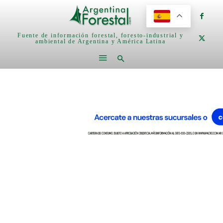
Fuente de información forestal, foresto-industrial y
ambiental de Argentina y América Latina