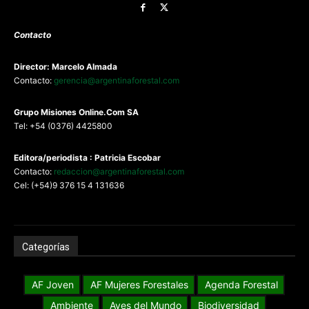
Contacto
Director: Marcelo Almada
Contacto:
gerencia@argentinaforestal.com
G
rupo Misiones
Online.Com
SA
Tel: +54 (0376) 4425800
Editora/periodista : Patricia Escobar
Contacto:
redaccion@argentinaforestal.com
Cel: (+54)9 376 15 4 131636
Categorías
AF Joven
AF Mujeres Forestales
Agenda Forestal
Ambiente
Aves del Mundo
Biodiversidad