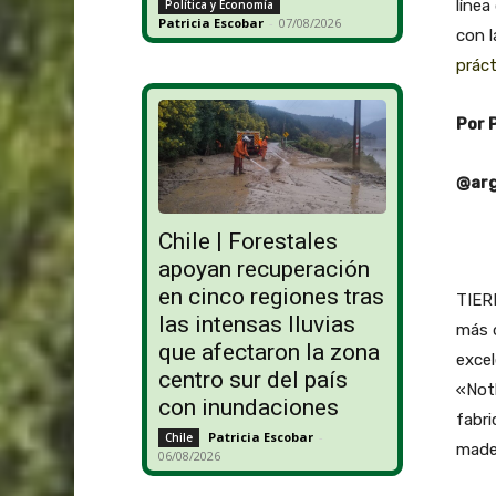
línea
Política y Economía
Patricia Escobar
-
07/08/2026
con l
práct
Por 
@arg
Chile | Forestales
apoyan recuperación
en cinco regiones tras
TIER
las intensas lluvias
más d
que afectaron la zona
excel
centro sur del país
«Not
con inundaciones
fabri
Patricia Escobar
-
Chile
made
06/08/2026