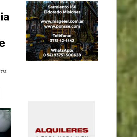
ia
e
772