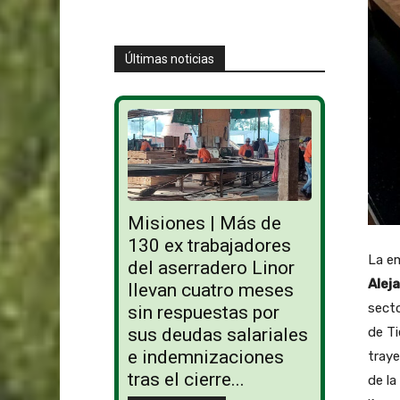
Últimas noticias
Misiones | Más de
130 ex trabajadores
La em
del aserradero Linor
Alej
llevan cuatro meses
secto
sin respuestas por
de Ti
sus deudas salariales
e indemnizaciones
traye
tras el cierre...
de l