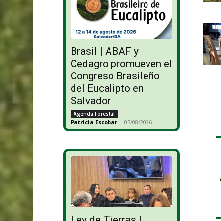
Brasil | ABAF y
Cedagro promueven el
Congreso Brasileño
del Eucalipto en
Salvador
Agenda Forestal
Patricia Escobar
-
05/08/2026
Ley de Tierras |