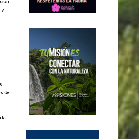
cción
 y
ne
os de
 la