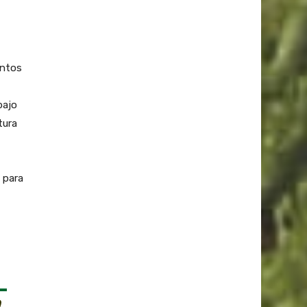
entos
bajo
tura
 para