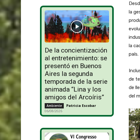
Des
la ge
prod
evol
indus
la ca
De la concientización
país.
al entretenimiento: se
presentó en Buenos
Inclu
Aires la segunda
de te
temporada de la serie
de ll
animada “Lina y los
del m
amigos del Arcoíris”
Patricia Escobar
-
Ambiente
06/08/2026