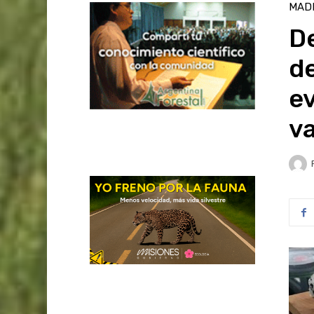
MAD
De
de
ev
va