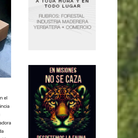
n el
incia
u
eadora
da