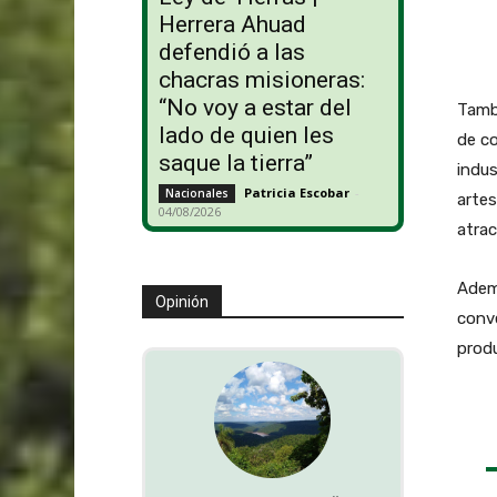
Herrera Ahuad
defendió a las
chacras misioneras:
“No voy a estar del
Tambi
lado de quien les
de co
saque la tierra”
indus
Patricia Escobar
-
Nacionales
artes
04/08/2026
atrac
Ademá
Opinión
conve
produ