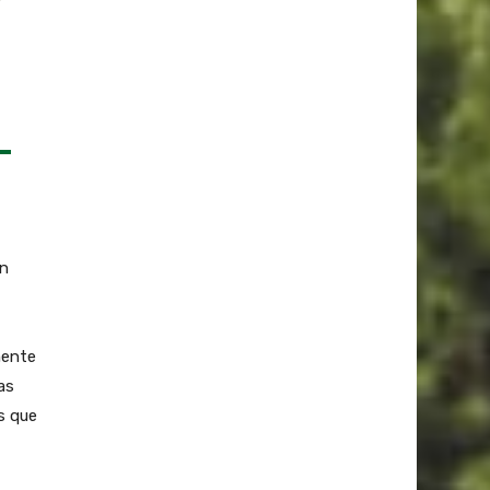
an
mente
as
s que