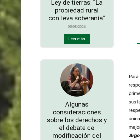
Ley de tierras: “La
propiedad rural
conlleva soberanía”
05/08/2026
Leer más
Para
respo
prim
sust
Algunas
respe
consideraciones
única
sobre los derechos y
el debate de
mejor
modificación del
Arge