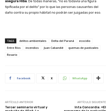
asegura Hiba
. De todas maneras, “no es todavía una figura
tipificada por el delito” por lo que las personas causantes del
daño contra su propio hábitat no podrán ser juzgadas por eso.
TAGS
delitos ambientales
Delta del Paraná
ecocidio
Entre Ríos
incendios
Juan Cabandié
quemas de pastizales
Rosario
Facebook
X
WhatsApp
ARTÍCULO ANTERIOR
ARTÍCULO SIGUIENTE
Tercer seminario virtual y
Inta Concordia: «El
gratuito de AFoA: La
panorama de la evolución