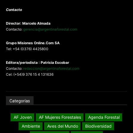
Contacto
Director: Marcelo Almada
Contacto:
gerencia@argentinaforestal.com
G
rupo Misiones
Online.Com
SA
Tel: +54 (0376) 4425800
Editora/periodista : Patricia Escobar
Contacto:
redaccion@argentinaforestal.com
Cel: (+54)9 376 15 4 131636
Categorías
AF Joven
AF Mujeres Forestales
Agenda Forestal
Ambiente
Aves del Mundo
Biodiversidad