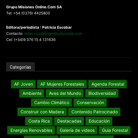
G
rupo Misiones
Online.Com
SA
Tel: +54 (0376) 4425800
Editora/periodista : Patricia Escobar
Contacto:
redaccion@argentinaforestal.com
Cel: (+54)9 376 15 4 131636
Categorías
AF Joven
AF Mujeres Forestales
Agenda Forestal
Ambiente
Aves del Mundo
Biodiversidad
Cambio Climático
Conservación
Construir con Madera
Contenido Patrocinado
Costa Rica
Destacadas
Educación
Energías Renovables
Galería de videos
Guia Forestal