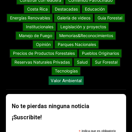
Construir con Madera
Contenido Patrocinado
Costa Rica
Destacadas
Educación
Energías Renovables
Galería de videos
Guia Forestal
Institucionales
Legislación y proyectos
Manejo de Fuego
Memorias&Reconocimientos
Opinión
Parques Nacionales
Precios de Productos Forestales
Pueblos Originarios
Reservas Naturales Privadas
Salud
Sur Forestal
Tecnologías
Valor Ambiental
No te pierdas ninguna noticia
¡Suscribite!
*
indica que es obligatorio