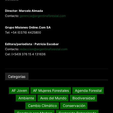
Director: Marcelo Almada
Contacto:
gerencia@argentinaforestal.com
G
rupo Misiones
Online.Com
SA
Tel: +54 (0376) 4425800
Editora/periodista : Patricia Escobar
Contacto:
redaccion@argentinaforestal.com
Cel: (+54)9 376 15 4 131636
Categorías
AF Joven
AF Mujeres Forestales
Agenda Forestal
Ambiente
Aves del Mundo
Biodiversidad
Cambio Climático
Conservación