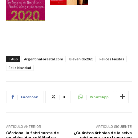
TAGS
ArgentinaForestal.com
Bievenido2020
Felices Fiestas
Feliz Navidad
Facebook
X
WhatsApp
ARTÍCULO ANTERIOR
ARTÍCULO SIGUIENTE
Córdoba: la fabricante de
¿Cuántos árboles de la selva
muebles Hause Möbel se
misionera se extraen con