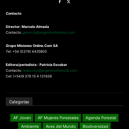
Contacto
Director: Marcelo Almada
Contacto:
gerencia@argentinaforestal.com
G
rupo Misiones
Online.Com
SA
Tel: +54 (0376) 4425800
Editora/periodista : Patricia Escobar
Contacto:
redaccion@argentinaforestal.com
Cel: (+54)9 376 15 4 131636
Categorías
AF Joven
AF Mujeres Forestales
Agenda Forestal
Ambiente
Aves del Mundo
Biodiversidad