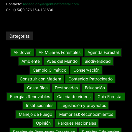
Contacto:
redaccion@argentinaforestal.com
Cel: (+54)9 376 15 4 131636
Categorías
AF Joven
AF Mujeres Forestales
Agenda Forestal
Ambiente
Aves del Mundo
Biodiversidad
Cambio Climático
Conservación
Construir con Madera
Contenido Patrocinado
Costa Rica
Destacadas
Educación
Energías Renovables
Galería de videos
Guia Forestal
Institucionales
Legislación y proyectos
Manejo de Fuego
Memorias&Reconocimientos
Opinión
Parques Nacionales
Precios de Productos Forestales
Pueblos Originarios