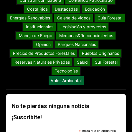
Construir con Madera
Contenido Patrocinado
Costa Rica
Destacadas
Educación
Energías Renovables
Galería de videos
Guia Forestal
Institucionales
Legislación y proyectos
Manejo de Fuego
Memorias&Reconocimientos
Opinión
Parques Nacionales
Precios de Productos Forestales
Pueblos Originarios
Reservas Naturales Privadas
Salud
Sur Forestal
Tecnologías
Valor Ambiental
No te pierdas ninguna noticia
¡Suscribite!
*
indica que es obligatorio