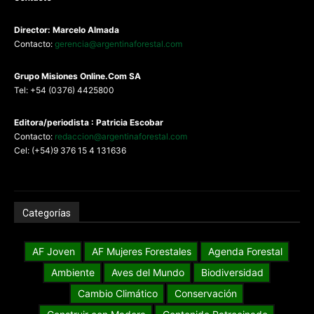
Director: Marcelo Almada
Contacto:
gerencia@argentinaforestal.com
G
rupo Misiones
Online.Com
SA
Tel: +54 (0376) 4425800
Editora/periodista : Patricia Escobar
Contacto:
redaccion@argentinaforestal.com
Cel: (+54)9 376 15 4 131636
Categorías
AF Joven
AF Mujeres Forestales
Agenda Forestal
Ambiente
Aves del Mundo
Biodiversidad
Cambio Climático
Conservación