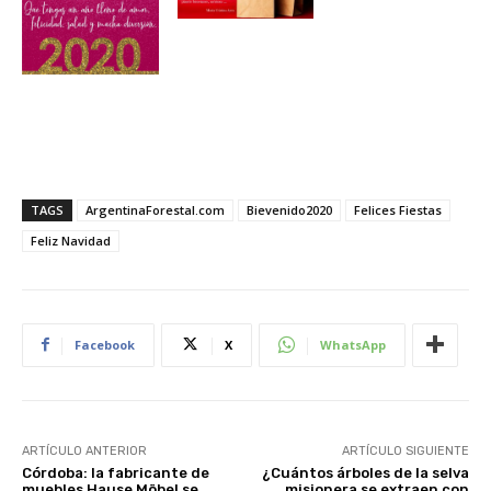
TAGS
ArgentinaForestal.com
Bievenido2020
Felices Fiestas
Feliz Navidad
Facebook
X
WhatsApp
ARTÍCULO ANTERIOR
ARTÍCULO SIGUIENTE
Córdoba: la fabricante de
¿Cuántos árboles de la selva
muebles Hause Möbel se
misionera se extraen con