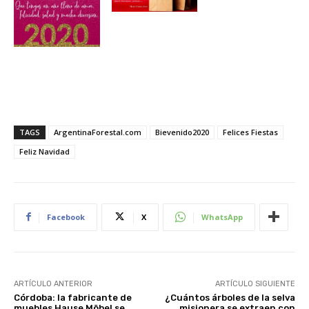
TAGS
ArgentinaForestal.com
Bievenido2020
Felices Fiestas
Feliz Navidad
Facebook
X
WhatsApp
ARTÍCULO ANTERIOR
ARTÍCULO SIGUIENTE
Córdoba: la fabricante de
¿Cuántos árboles de la selva
muebles Hause Möbel se
misionera se extraen con