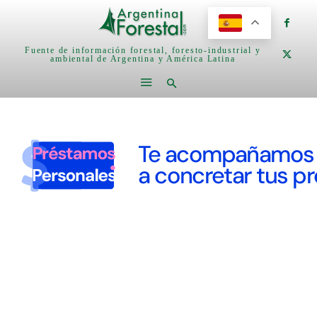
Fuente de información forestal, foresto-industrial y
ambiental de Argentina y América Latina