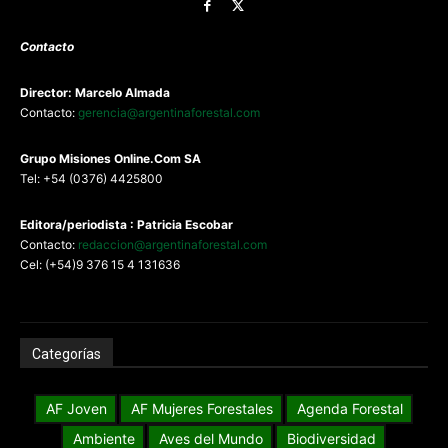
Contacto
Director: Marcelo Almada
Contacto:
gerencia@argentinaforestal.com
G
rupo Misiones
Online.Com
SA
Tel: +54 (0376) 4425800
Editora/periodista : Patricia Escobar
Contacto:
redaccion@argentinaforestal.com
Cel: (+54)9 376 15 4 131636
Categorías
AF Joven
AF Mujeres Forestales
Agenda Forestal
Ambiente
Aves del Mundo
Biodiversidad