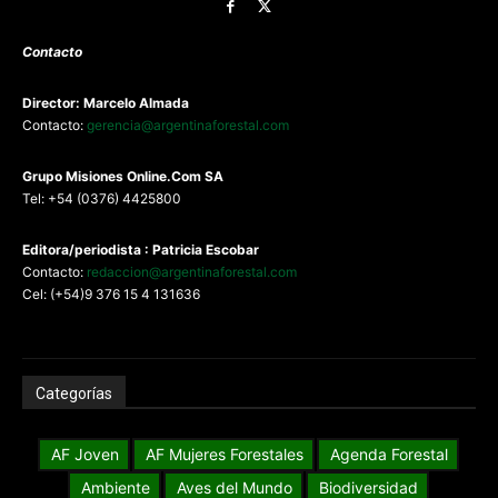
Contacto
Director: Marcelo Almada
Contacto:
gerencia@argentinaforestal.com
G
rupo Misiones
Online.Com
SA
Tel: +54 (0376) 4425800
Editora/periodista : Patricia Escobar
Contacto:
redaccion@argentinaforestal.com
Cel: (+54)9 376 15 4 131636
Categorías
AF Joven
AF Mujeres Forestales
Agenda Forestal
Ambiente
Aves del Mundo
Biodiversidad