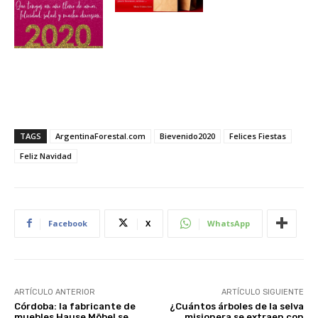
TAGS
ArgentinaForestal.com
Bievenido2020
Felices Fiestas
Feliz Navidad
Facebook
X
WhatsApp
ARTÍCULO ANTERIOR
ARTÍCULO SIGUIENTE
Córdoba: la fabricante de
¿Cuántos árboles de la selva
muebles Hause Möbel se
misionera se extraen con