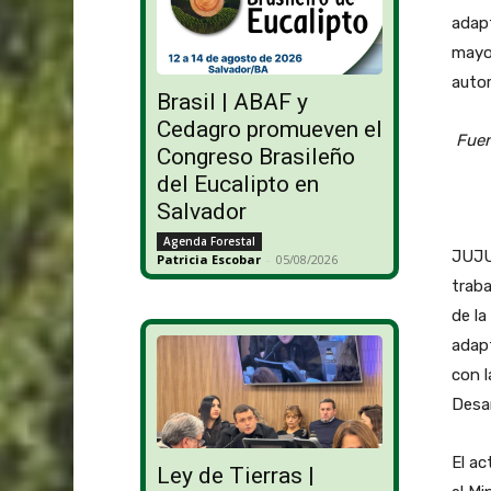
adapt
mayor
autor
Brasil | ABAF y
Cedagro promueven el
Fuen
Congreso Brasileño
del Eucalipto en
Salvador
Agenda Forestal
JUJUY
Patricia Escobar
-
05/08/2026
traba
de la
adapt
con l
Desar
El ac
Ley de Tierras |