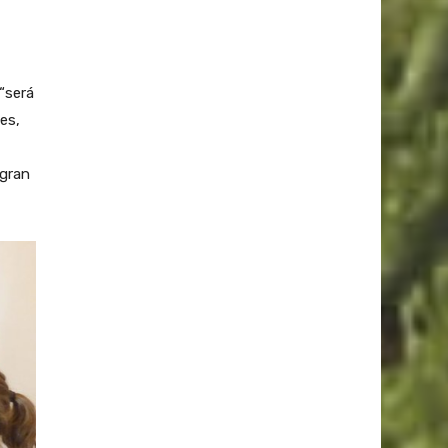
“será
es,
 gran