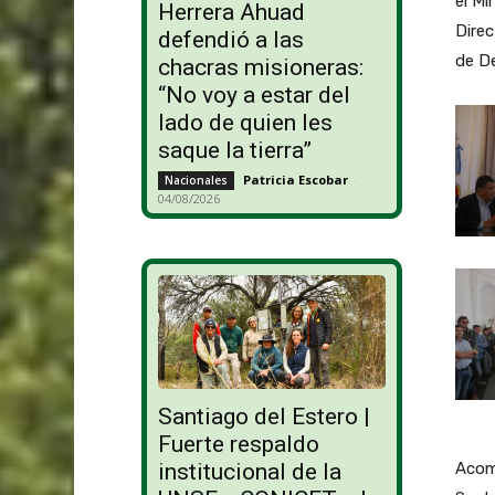
el Mi
Herrera Ahuad
Dire
defendió a las
de De
chacras misioneras:
“No voy a estar del
lado de quien les
saque la tierra”
Patricia Escobar
-
Nacionales
04/08/2026
Santiago del Estero |
Fuerte respaldo
Acomp
institucional de la