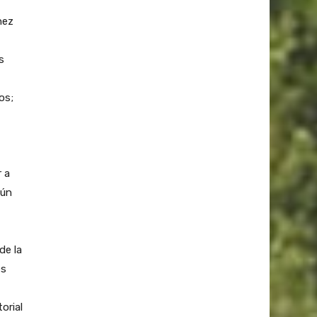
hez
s
os;
r a
aún
de la
es
orial