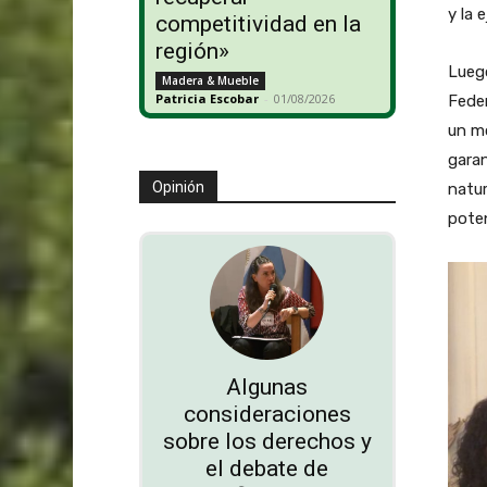
y la 
competitividad en la
región»
Luego
Madera & Mueble
Patricia Escobar
-
01/08/2026
Fede
un mo
garan
Opinión
natur
pote
Algunas
consideraciones
sobre los derechos y
el debate de