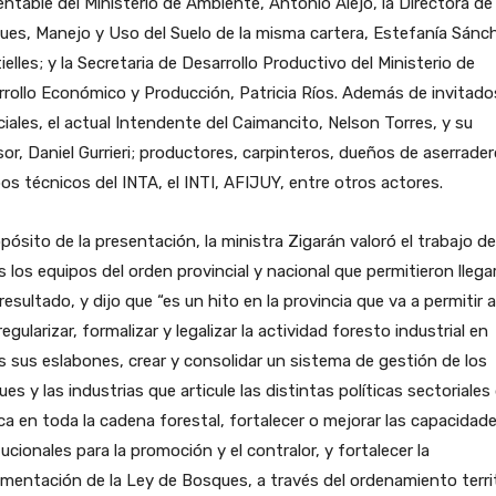
ntable del Ministerio de Ambiente, Antonio Alejo, la Directora de
es, Manejo y Uso del Suelo de la misma cartera, Estefanía Sánc
ielles; y la Secretaria de Desarrollo Productivo del Ministerio de
rollo Económico y Producción, Patricia Ríos. Además de invitado
iales, el actual Intendente del Caimancito, Nelson Torres, y su
or, Daniel Gurrieri; productores, carpinteros, dueños de aserrader
os técnicos del INTA, el INTI, AFIJUY, entre otros actores.
pósito de la presentación, la ministra Zigarán valoró el trabajo de
 los equipos del orden provincial y nacional que permitieron llega
resultado, y dijo que “es un hito en la provincia que va a permitir 
egularizar, formalizar y legalizar la actividad foresto industrial en
 sus eslabones, crear y consolidar un sistema de gestión de los
es y las industrias que articule las distintas políticas sectoriales 
a en toda la cadena forestal, fortalecer o mejorar las capacidad
tucionales para la promoción y el contralor, y fortalecer la
mentación de la Ley de Bosques, a través del ordenamiento territ