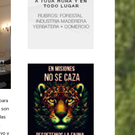
para
s son
las
,
ivo y