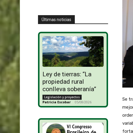
Últimas noticias
Ley de tierras: “La
propiedad rural
conlleva soberanía”
Legislación y proyectos
Se tr
Patricia Escobar
-
05/08/2026
mejor
orden
varia
forta