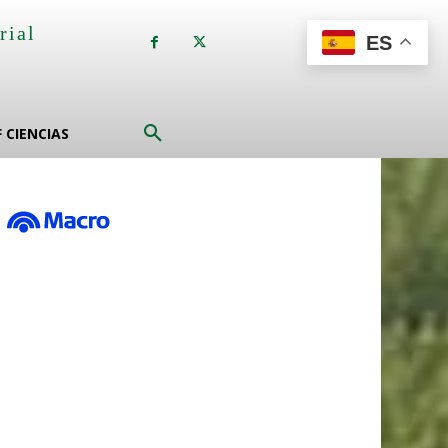
rial
ES
a
F CIENCIAS