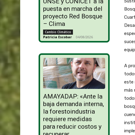
UNSE y CONICET a la
Suste
puesta en marcha del
Bosqu
proyecto Red Bosque
Cuart
– Clima
Desar
Cambio Climático
espec
Patricia Escobar
-
04/08/2026
suces
equip
A pro
todos
este 
más r
AMAYADAP: «Ante la
todos
baja demanda interna,
bosqu
la forestoindustria
cuenc
requiere medidas
insti
para reducir costos y
imple
recuperar