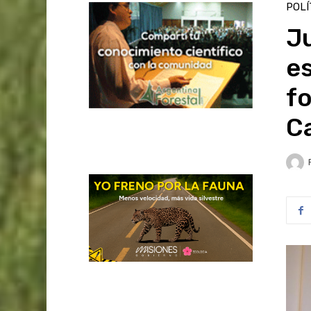
POLÍ
Ju
es
fo
C