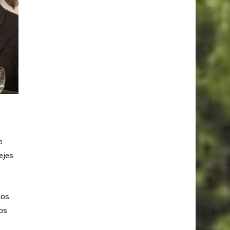
e
ejes
dos
os