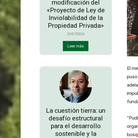
modificación del
«Proyecto de Ley de
Inviolabilidad de la
Propiedad Privada»
23/07/2026
Leer más
El mi
puso 
adela
impul
funda
La cuestión tierra: un
desafío estructural
“Pudi
para el desarrollo
organ
sostenible y la
bosq