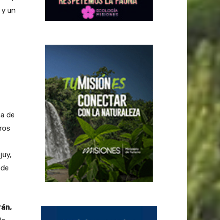
 y un
ma de
ros
juy,
 de
rán,