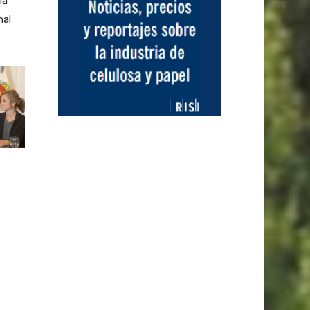
la
nal