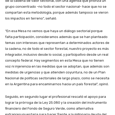
de la cadena de valor sectorial, con una agenda que prioriza un
grupo concentrado –no todo el sector nacional- hace que no se
compartan esta metodología, porque además tampoco se vieron
los impactos en terreno”, señaló.
“En esa Mesa no vemos que haya un diálogo sectorial porque
falta participación, consideramos además que se han planteado
temas con intereses que representan a determinados actores de
la cadena, no de todo el sector forestal, nuestro proyecto es más
integrador, inclusivo desde lo social, y participativo desde un real
concepto federal. Hay segmentos en esta Mesa que no tienen
voz ni injerencia en las medidas que se adoptan, que además son
medidas de urgencias y que atienden coyuntura, no de un Plan
Nacional de políticas sectoriales de largo plazo, como se necesita
en la Argentina para encaminarnos hacia un país forestal”, opinó.
Seguido, en segundo lugar el profesional rescató el apoyo para
lograr la prórroga de la Ley 25.080 y la creación del instrumento
financiero del Fondo de Seguro Verde, como alternativa
extrapresupuestaria para hacer frente a la millonaria deuda del