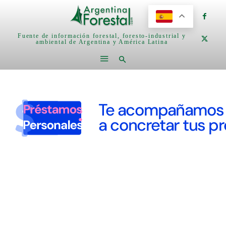
Fuente de información forestal, foresto-industrial y
ambiental de Argentina y América Latina