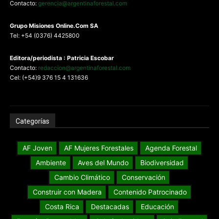
Contacto:
gerencia@argentinaforestal.com
G
rupo Misiones
Online.Com
SA
Tel: +54 (0376) 4425800
Editora/periodista : Patricia Escobar
Contacto:
redaccion@argentinaforestal.com
Cel: (+54)9 376 15 4 131636
Categorías
AF Joven
AF Mujeres Forestales
Agenda Forestal
Ambiente
Aves del Mundo
Biodiversidad
Cambio Climático
Conservación
Construir con Madera
Contenido Patrocinado
Costa Rica
Destacadas
Educación