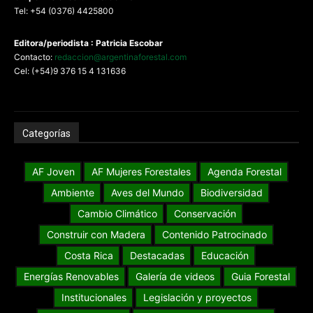
Tel: +54 (0376) 4425800
Editora/periodista : Patricia Escobar
Contacto:
redaccion@argentinaforestal.com
Cel: (+54)9 376 15 4 131636
Categorías
AF Joven
AF Mujeres Forestales
Agenda Forestal
Ambiente
Aves del Mundo
Biodiversidad
Cambio Climático
Conservación
Construir con Madera
Contenido Patrocinado
Costa Rica
Destacadas
Educación
Energías Renovables
Galería de videos
Guia Forestal
Institucionales
Legislación y proyectos