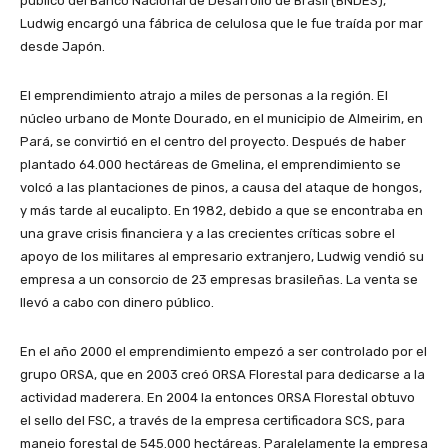
público del Banco Nacional de Desarrollo de Brasil (BNDES),
Ludwig encargó una fábrica de celulosa que le fue traída por mar
desde Japón.
El emprendimiento atrajo a miles de personas a la región. El
núcleo urbano de Monte Dourado, en el municipio de Almeirim, en
Pará, se convirtió en el centro del proyecto. Después de haber
plantado 64.000 hectáreas de Gmelina, el emprendimiento se
volcó a las plantaciones de pinos, a causa del ataque de hongos,
y más tarde al eucalipto. En 1982, debido a que se encontraba en
una grave crisis financiera y a las crecientes críticas sobre el
apoyo de los militares al empresario extranjero, Ludwig vendió su
empresa a un consorcio de 23 empresas brasileñas. La venta se
llevó a cabo con dinero público.
En el año 2000 el emprendimiento empezó a ser controlado por el
grupo ORSA, que en 2003 creó ORSA Florestal para dedicarse a la
actividad maderera. En 2004 la entonces ORSA Florestal obtuvo
el sello del FSC, a través de la empresa certificadora SCS, para
manejo forestal de 545.000 hectáreas. Paralelamente la empresa