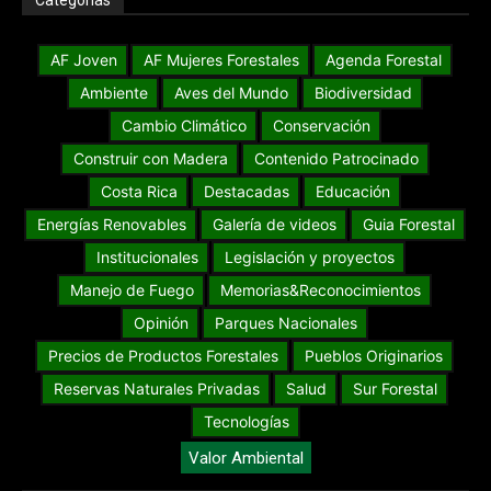
AF Joven
AF Mujeres Forestales
Agenda Forestal
Ambiente
Aves del Mundo
Biodiversidad
Cambio Climático
Conservación
Construir con Madera
Contenido Patrocinado
Costa Rica
Destacadas
Educación
Energías Renovables
Galería de videos
Guia Forestal
Institucionales
Legislación y proyectos
Manejo de Fuego
Memorias&Reconocimientos
Opinión
Parques Nacionales
Precios de Productos Forestales
Pueblos Originarios
Reservas Naturales Privadas
Salud
Sur Forestal
Tecnologías
Valor Ambiental