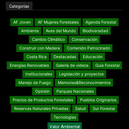
Categorías
AF Joven
AF Mujeres Forestales
Agenda Forestal
Ambiente
Aves del Mundo
Biodiversidad
Cambio Climático
Conservación
Construir con Madera
Contenido Patrocinado
Costa Rica
Destacadas
Educación
Energías Renovables
Galería de videos
Guia Forestal
Institucionales
Legislación y proyectos
Manejo de Fuego
Memorias&Reconocimientos
Opinión
Parques Nacionales
Precios de Productos Forestales
Pueblos Originarios
Reservas Naturales Privadas
Salud
Sur Forestal
Tecnologías
Valor Ambiental