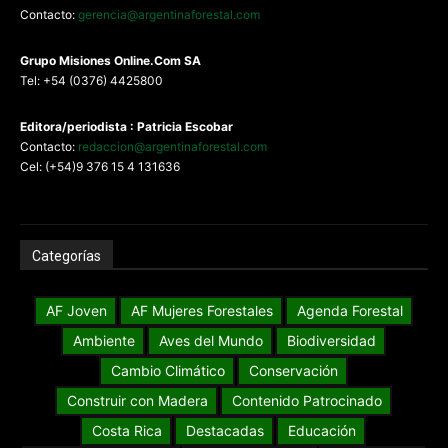
Contacto:
gerencia@argentinaforestal.com
G
rupo Misiones
Online.Com
SA
Tel: +54 (0376) 4425800
Editora/periodista : Patricia Escobar
Contacto:
redaccion@argentinaforestal.com
Cel: (+54)9 376 15 4 131636
Categorías
AF Joven
AF Mujeres Forestales
Agenda Forestal
Ambiente
Aves del Mundo
Biodiversidad
Cambio Climático
Conservación
Construir con Madera
Contenido Patrocinado
Costa Rica
Destacadas
Educación