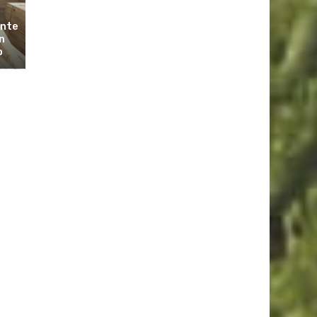
ante
n
o