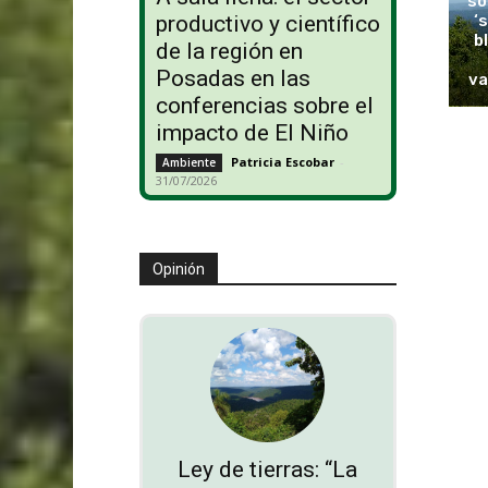
so
‘
productivo y científico
b
de la región en
Posadas en las
va
conferencias sobre el
impacto de El Niño
Patricia Escobar
-
Ambiente
31/07/2026
Opinión
Ley de tierras: “La