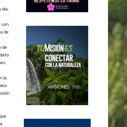
 día,
n con
da de
a de
 dato
nes
n la
idos
rsión
 que
la