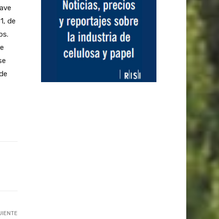
rave
1, de
os.
ve
se
 de
UIENTE