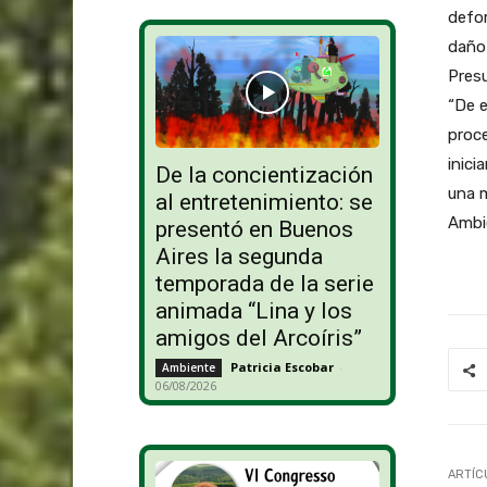
defor
daño 
Pres
“De e
proce
inici
De la concientización
una m
al entretenimiento: se
Ambie
presentó en Buenos
Aires la segunda
temporada de la serie
animada “Lina y los
amigos del Arcoíris”
Patricia Escobar
-
Ambiente
06/08/2026
ARTÍC