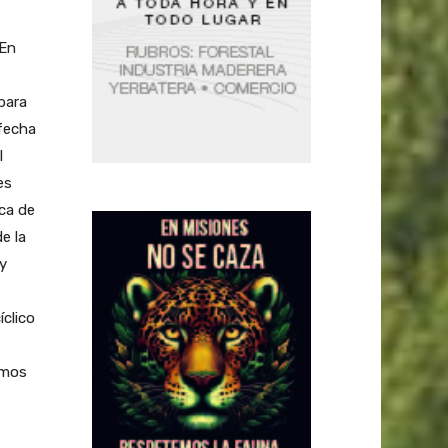
 En
para
 fecha
l
es
ica de
e la
 y
íclico
umos