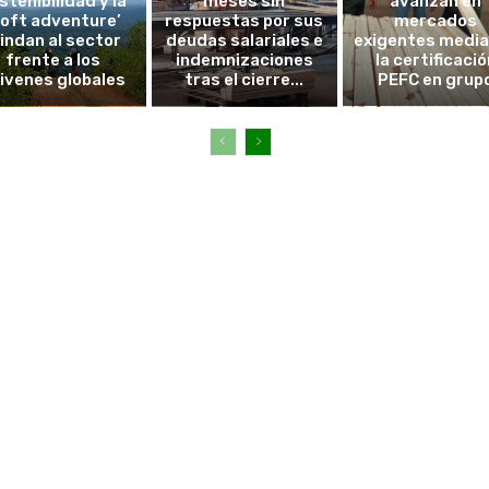
stenibilidad y la
meses sin
avanzan en
soft adventure’
respuestas por sus
mercados
lindan al sector
deudas salariales e
exigentes medi
frente a los
indemnizaciones
la certificació
ivenes globales
tras el cierre...
PEFC en grup