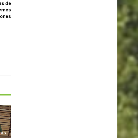
as de
Pymes
iones
ras