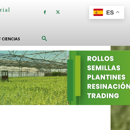
rial
ES
a
F CIENCIAS