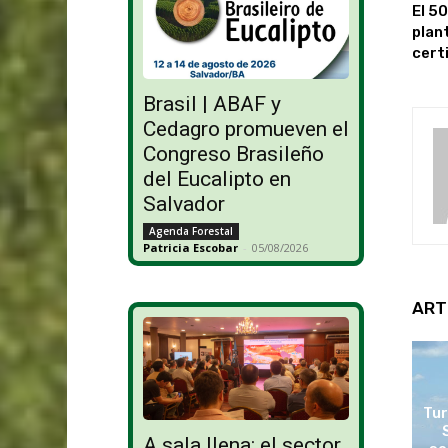
El 50
plan
cert
Brasil | ABAF y
Cedagro promueven el
Congreso Brasileño
del Eucalipto en
Salvador
Agenda Forestal
Patricia Escobar
-
05/08/2026
ART
Tur
A sala llena: el sector