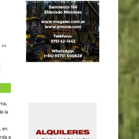
95
ima,
e la
, en
rda a