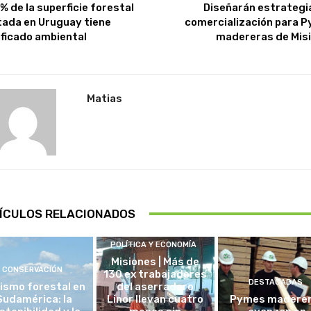
% de la superficie forestal
Diseñarán estrategi
tada en Uruguay tiene
comercialización para 
ificado ambiental
madereras de Mis
Matias
ÍCULOS RELACIONADOS
POLÍTICA Y ECONOMÍA
Misiones | Más de
CONSERVACIÓN
130 ex trabajadores
DESTACADAS
ismo forestal en
del aserradero
Sudamérica: la
Linor llevan cuatro
Pymes madere