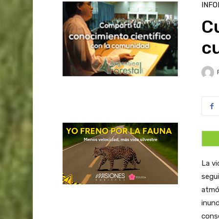
INFO
C
cu
La vi
segui
atmós
inund
conse