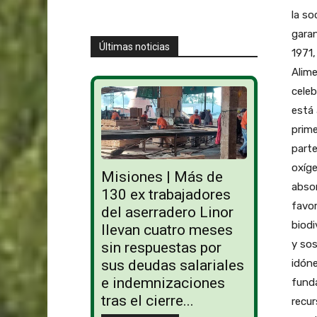
la so
garan
Últimas noticias
1971,
Alime
celeb
está 
prime
parte
oxíge
Misiones | Más de
absor
130 ex trabajadores
favor
del aserradero Linor
biodi
llevan cuatro meses
y sos
sin respuestas por
idóne
sus deudas salariales
e indemnizaciones
funda
tras el cierre...
recur