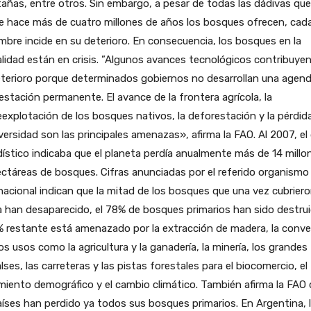
ñas, entre otros. Sin embargo, a pesar de todas las dádivas que
 hace más de cuatro millones de años los bosques ofrecen, cada
mbre incide en su deterioro. En consecuencia, los bosques en la
lidad están en crisis. ”Algunos avances tecnológicos contribuye
eterioro porque determinados gobiernos no desarrollan una agen
estación permanente. El avance de la frontera agrícola, la
explotación de los bosques nativos, la deforestación y la pérdid
versidad son las principales amenazas», afirma la FAO. Al 2007, el
ístico indicaba que el planeta perdía anualmente más de 14 millo
ctáreas de bosques. Cifras anunciadas por el referido organismo
nacional indican que la mitad de los bosques que una vez cubriero
a han desaparecido, el 78% de bosques primarios han sido destru
 restante está amenazado por la extracción de madera, la conve
os usos como la agricultura y la ganadería, la minería, los grandes
ses, las carreteras y las pistas forestales para el biocomercio, el
miento demográfico y el cambio climático. También afirma la FAO
íses han perdido ya todos sus bosques primarios. En Argentina, 