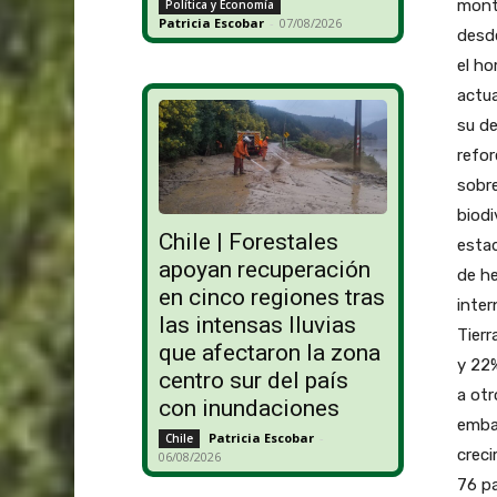
monta
Política y Economía
Patricia Escobar
-
07/08/2026
desde
el ho
actua
su d
refor
sobre
biodi
Chile | Forestales
estad
apoyan recuperación
de he
en cinco regiones tras
inter
las intensas lluvias
Tierr
que afectaron la zona
y 22%
centro sur del país
a otr
con inundaciones
embal
Patricia Escobar
-
Chile
creci
06/08/2026
76 pa