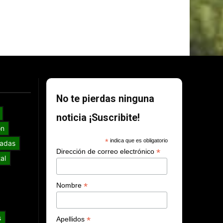
No te pierdas ninguna
noticia ¡Suscribite!
ón
*
indica que es obligatorio
adas
*
Dirección de correo electrónico
al
*
Nombre
s
*
Apellidos