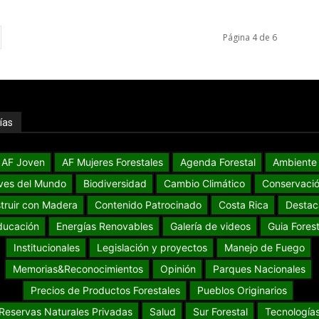
Página 4 de 6
ías
AF Joven
AF Mujeres Forestales
Agenda Forestal
Ambiente
ves del Mundo
Biodiversidad
Cambio Climático
Conservaci
truir con Madera
Contenido Patrocinado
Costa Rica
Destac
ducación
Energías Renovables
Galería de videos
Guia Forest
Institucionales
Legislación y proyectos
Manejo de Fuego
Memorias&Reconocimientos
Opinión
Parques Nacionales
Precios de Productos Forestales
Pueblos Originarios
Reservas Naturales Privadas
Salud
Sur Forestal
Tecnología