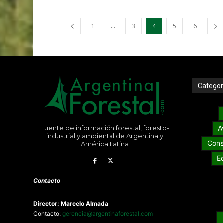
...
1
3
4
5
6
Categor
Fuente de información forestal, foresto-
A
industrial y ambiental de Argentina y
Cons
América Latina
E
Contacto
Director: Marcelo Almada
Contacto:
gerencia@argentinaforestal.com