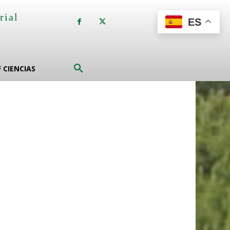
rial
ES
a
F CIENCIAS