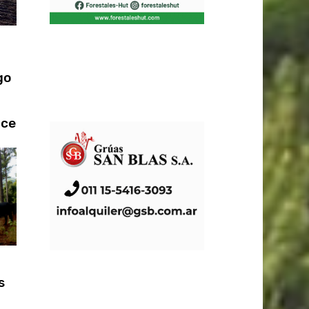
go
lce
s