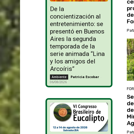
ce
pr
De la
de
concientización al
Fo
entretenimiento: se
presentó en Buenos
Pat
Aires la segunda
temporada de la
serie animada “Lina
y los amigos del
Arcoíris”
Patricia Escobar
-
Ambiente
06/08/2026
FOR
Se
de
de
Mi
Ag
Pat