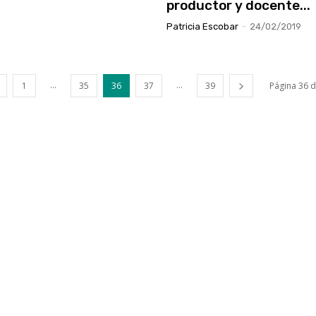
productor y docente...
Patricia Escobar
-
24/02/2019
...
...
1
35
36
37
39
Página 36 