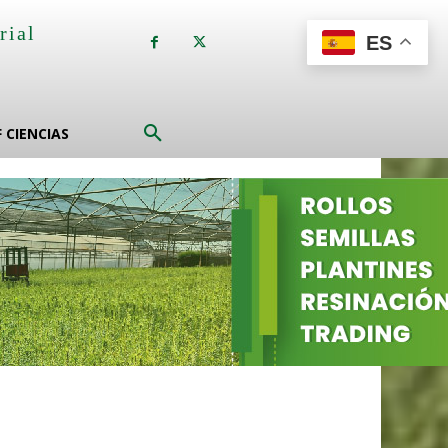
rial
ES
a
F CIENCIAS