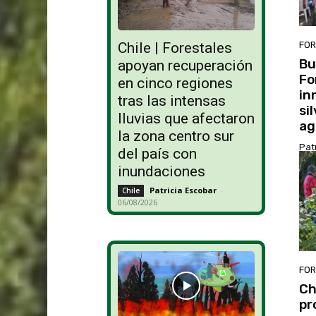
FOR
Chile | Forestales
Bu
apoyan recuperación
Fo
en cinco regiones
in
tras las intensas
si
lluvias que afectaron
ag
la zona centro sur
Pat
del país con
inundaciones
Patricia Escobar
-
Chile
06/08/2026
FOR
Ch
pr