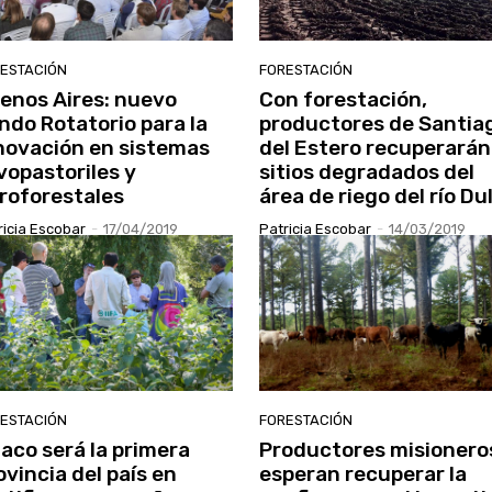
ESTACIÓN
FORESTACIÓN
enos Aires: nuevo
Con forestación,
ndo Rotatorio para la
productores de Santia
novación en sistemas
del Estero recuperarán
lvopastoriles y
sitios degradados del
roforestales
área de riego del río Du
ricia Escobar
-
17/04/2019
Patricia Escobar
-
14/03/2019
ESTACIÓN
FORESTACIÓN
aco será la primera
Productores misionero
ovincia del país en
esperan recuperar la