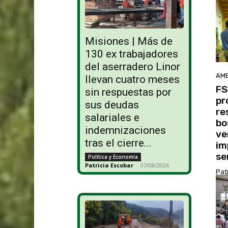
Misiones | Más de
130 ex trabajadores
del aserradero Linor
AMB
llevan cuatro meses
FS
sin respuestas por
pr
sus deudas
re
salariales e
bo
indemnizaciones
ve
tras el cierre...
im
se
Política y Economía
Patricia Escobar
-
07/08/2026
Pat