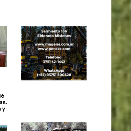
16
as,
 y