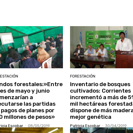
ESTACIÓN
FORESTACIÓN
ndos forestales:»Entre
Inventario de bosques
nes de mayo y junio
cultivados: Corrientes
menzarían a
incrementó a más de 5
ecutarse las partidas
mil hectáreas forestad
 pagos de planes por
dispone de más madera
0 millones de pesos»
mejor genética
ricia Escobar
-
08/05/2019
Patricia Escobar
-
30/04/2019