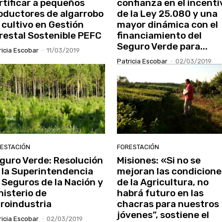
rtificar a pequeños
confianza en el incenti
oductores de algarrobo
de la Ley 25.080 y una
 cultivo en Gestión
mayor dinámica con el
restal Sostenible PEFC
financiamiento del
Seguro Verde para...
ricia Escobar
-
11/03/2019
Patricia Escobar
-
02/03/2019
ESTACIÓN
FORESTACIÓN
guro Verde: Resolución
Misiones: «Si no se
 la Superintendencia
mejoran las condicione
 Seguros de la Nación y
de la Agricultura, no
nisterio de
habrá futuro en las
roindustria
chacras para nuestros
jóvenes”, sostiene el
ricia Escobar
-
02/03/2019