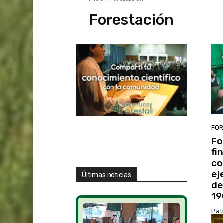
Forestación
FOR
Fo
fi
co
ej
Últimas noticias
de
19
Pat