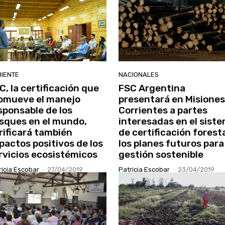
IENTE
NACIONALES
C, la certificación que
FSC Argentina
omueve el manejo
presentará en Misiones
sponsable de los
Corrientes a partes
sques en el mundo,
interesadas en el sist
rificará también
de certificación forest
pactos positivos de los
los planes futuros para
rvicios ecosistémicos
gestión sostenible
ricia Escobar
-
27/04/2019
Patricia Escobar
-
23/04/2019