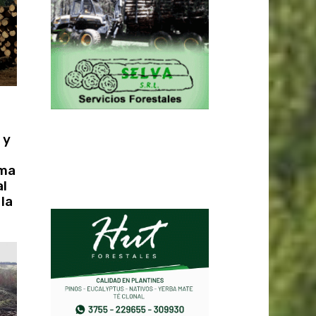
 y
ema
al
 la