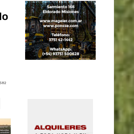
do
582