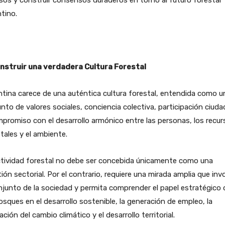
sos y construir consensos duraderos en torno al futuro forestal
tino.
onstruir una verdadera Cultura Forestal
tina carece de una auténtica cultura forestal, entendida como u
nto de valores sociales, conciencia colectiva, participación ciud
promiso con el desarrollo armónico entre las personas, los recur
tales y el ambiente.
ctividad forestal no debe ser concebida únicamente como una
ión sectorial. Por el contrario, requiere una mirada amplia que inv
njunto de la sociedad y permita comprender el papel estratégico 
osques en el desarrollo sostenible, la generación de empleo, la
ación del cambio climático y el desarrollo territorial.