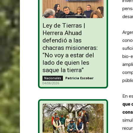
inver
pensa
desar
Ley de Tierras |
Herrera Ahuad
Argen
defendió a las
conoc
chacras misioneras:
sufic
“No voy a estar del
bio-e
lado de quien les
ampli
saque la tierra”
compa
Patricia Escobar
-
Nacionales
públi
04/08/2026
En e
que 
cons
simul
recur