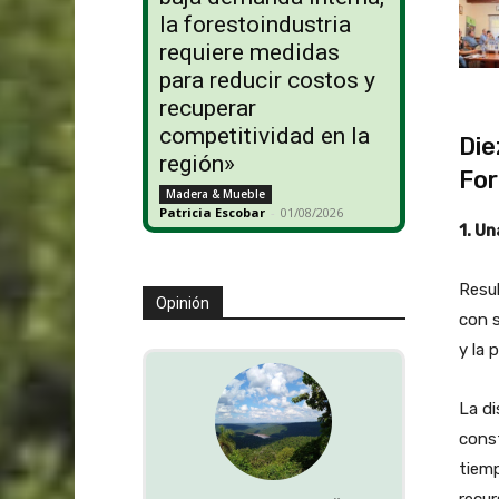
la forestoindustria
requiere medidas
para reducir costos y
recuperar
competitividad en la
Die
región»
For
Madera & Mueble
Patricia Escobar
-
01/08/2026
1. U
Resul
Opinión
con s
y la 
La di
const
tiemp