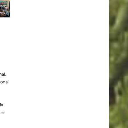
al,
ional
la
 el