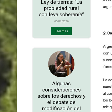
recur
Ley de tierras: “La
argen
propiedad rural
conlleva soberanía”
05/08/2026
Leer más
2. C
Argen
conju
y com
fores
La a
Algunas
cuest
consideraciones
al co
sobre los derechos y
los b
el debate de
mitig
modificación del