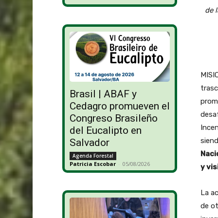
de 
MISIO
trasc
Brasil | ABAF y
promo
Cedagro promueven el
desa
Congreso Brasileño
Incen
del Eucalipto en
sien
Salvador
Naci
Agenda Forestal
Patricia Escobar
-
05/08/2026
y vis
La ac
de ot