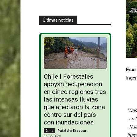
Últimas noticias
Escr
Chile | Forestales
Ingen
apoyan recuperación
en cinco regiones tras
las intensas lluvias
que afectaron la zona
“Des
centro sur del país
se 
con inundaciones
Nue
Patricia Escobar
-
Chile
ilum
06/08/2026