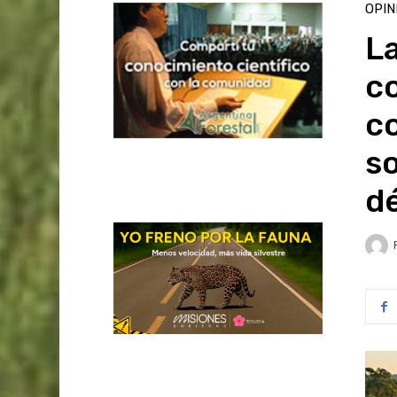
OPIN
La
c
co
so
d