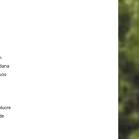
n
adana
sos
olucre
de