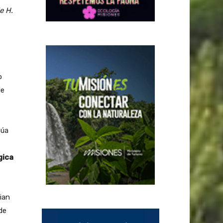
e H.
o
de
núa
gica
ian
de