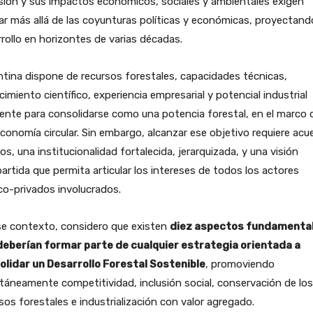
sión y sus impactos económicos, sociales y ambientales exigen
r más allá de las coyunturas políticas y económicas, proyectando
rollo en horizontes de varias décadas.
tina dispone de recursos forestales, capacidades técnicas,
imiento científico, experiencia empresarial y potencial industrial
iente para consolidarse como una potencia forestal, en el marco d
conomía circular. Sin embargo, alcanzar ese objetivo requiere acu
os, una institucionalidad fortalecida, jerarquizada, y una visión
rtida que permita articular los intereses de todos los actores
co-privados involucrados.
se contexto, considero que existen
diez aspectos fundamenta
deberían formar parte de cualquier estrategia orientada a
olidar un Desarrollo Forestal Sostenible
, promoviendo
táneamente competitividad, inclusión social, conservación de los
sos forestales e industrialización con valor agregado.