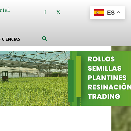
rial
ES
a
F CIENCIAS