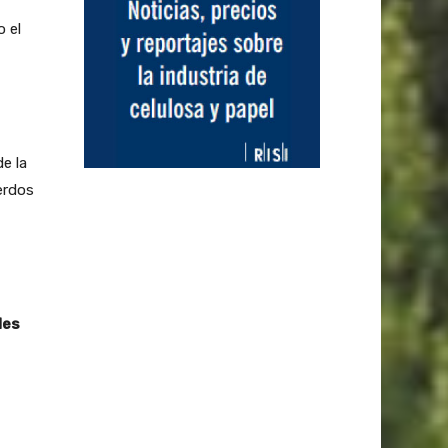
 el
e la
erdos
les