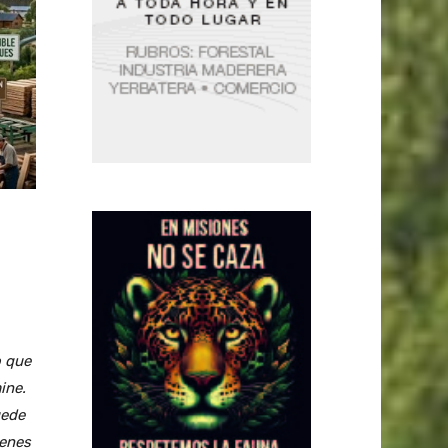
o que
ine.
uede
genes