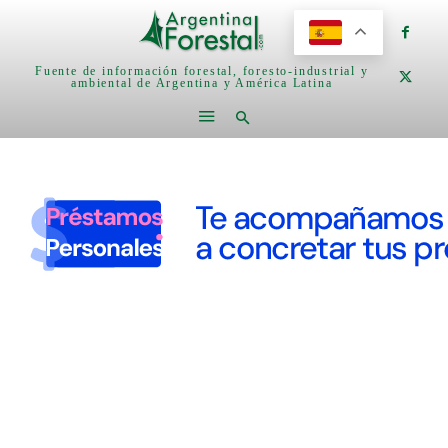
Fuente de información forestal, foresto-industrial y
ambiental de Argentina y América Latina