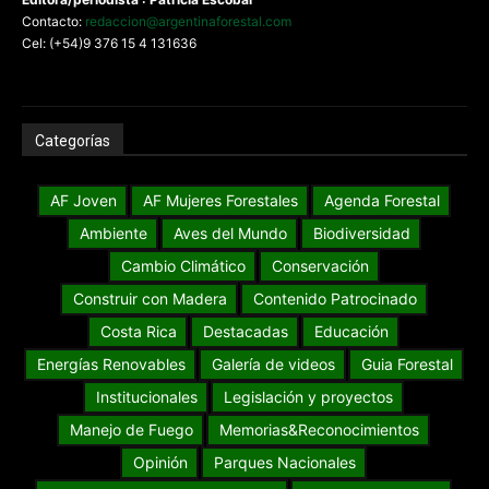
Contacto:
redaccion@argentinaforestal.com
Cel: (+54)9 376 15 4 131636
Categorías
AF Joven
AF Mujeres Forestales
Agenda Forestal
Ambiente
Aves del Mundo
Biodiversidad
Cambio Climático
Conservación
Construir con Madera
Contenido Patrocinado
Costa Rica
Destacadas
Educación
Energías Renovables
Galería de videos
Guia Forestal
Institucionales
Legislación y proyectos
Manejo de Fuego
Memorias&Reconocimientos
Opinión
Parques Nacionales