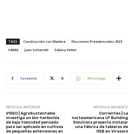
TAGS
Construcción con Madera
Elecciones Presidenciales 2023
FAIMA
Juan Schiaretti
Sabina Vetter
Facebook
X
WhatsApp
ARTÍCULO ANTERIOR
ARTÍCULO SIGUIENTE
VIDEO | AgroSustentable
Corrientes | La
investiga un bio-herbicida
norteamericana LP Building
de baja toxicidad pensado
Solutions proyecta instalar
para ser aplicado en cultivos
una fábrica de tableros de
de pequeñas extensiones en
OSB en Virasoro