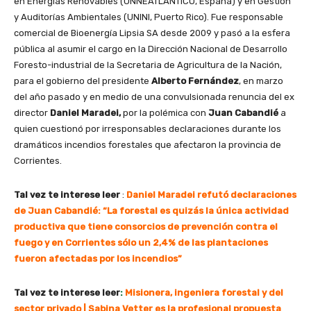
en Energías Renovables (UNNEATLANTICO, España) y en Gestión
y Auditorías Ambientales (UNINI, Puerto Rico). Fue responsable
comercial de Bioenergía Lipsia SA desde 2009 y pasó a la esfera
pública al asumir el cargo en la Dirección Nacional de Desarrollo
Foresto-industrial de la Secretaria de Agricultura de la Nación,
para el gobierno del presidente
Alberto Fernández
, en marzo
del año pasado y en medio de una convulsionada renuncia del ex
director
Daniel Maradei,
por la polémica con
Juan Cabandié
a
quien cuestionó por irresponsables declaraciones durante los
dramáticos incendios forestales que afectaron la provincia de
Corrientes.
Tal vez te interese leer
:
Daniel Maradei refutó declaraciones
de Juan Cabandié: “La forestal es quizás la única actividad
productiva que tiene consorcios de prevención contra el
fuego y en Corrientes sólo un 2,4% de las plantaciones
fueron afectadas por los incendios”
Tal vez te interese leer
:
Misionera, ingeniera forestal y del
sector privado | Sabina Vetter es la profesional propuesta