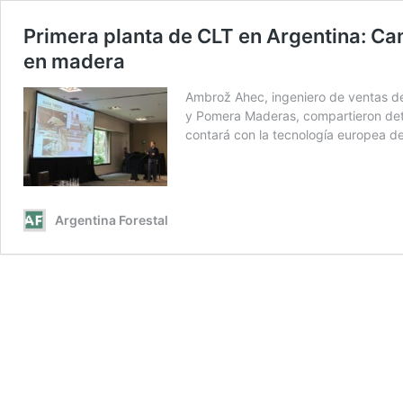
Primera planta de CLT en Argentina: Ca
en madera
Ambrož Ahec, ingeniero de ventas de
y Pomera Maderas, compartieron deta
contará con la tecnología europea de 
Argentina Forestal