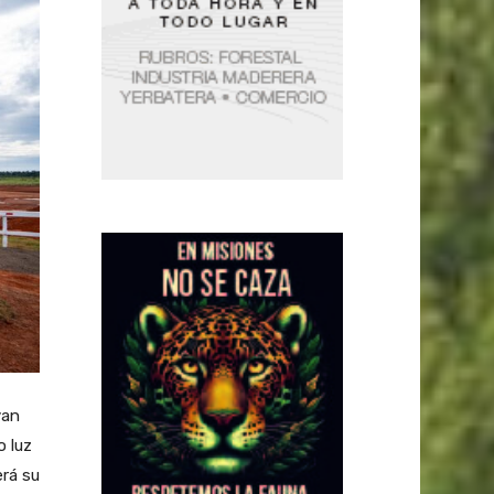
van
o luz
erá su