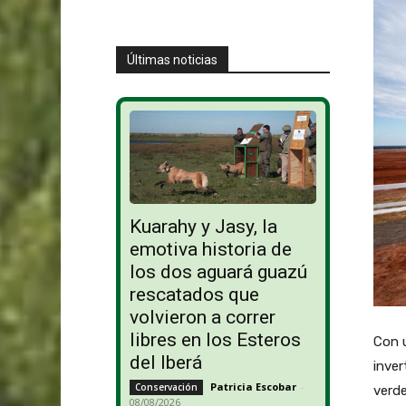
Últimas noticias
Kuarahy y Jasy, la
emotiva historia de
los dos aguará guazú
rescatados que
volvieron a correr
libres en los Esteros
Con u
del Iberá
inver
Patricia Escobar
-
Conservación
verde
08/08/2026