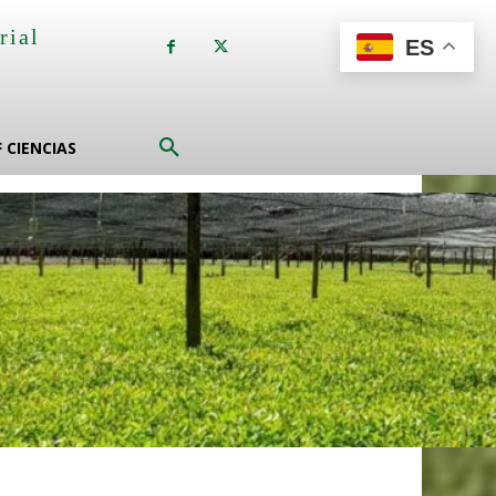
rial
ES
a
F CIENCIAS