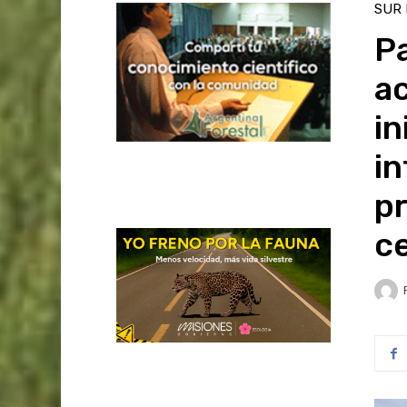
SUR
P
ac
in
in
pr
ce