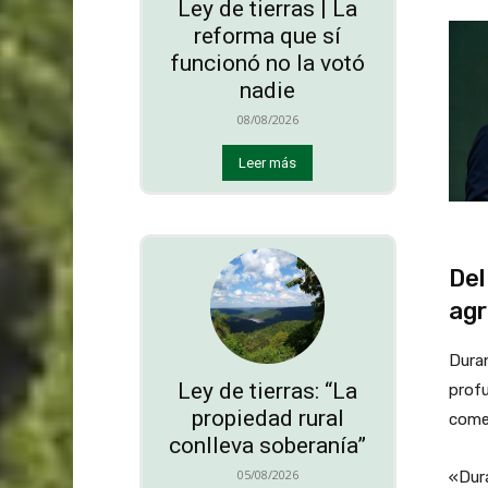
Ley de tierras | La
reforma que sí
funcionó no la votó
nadie
08/08/2026
Leer más
Del
agr
Duran
Ley de tierras: “La
prof
propiedad rural
comer
conlleva soberanía”
05/08/2026
«Dura