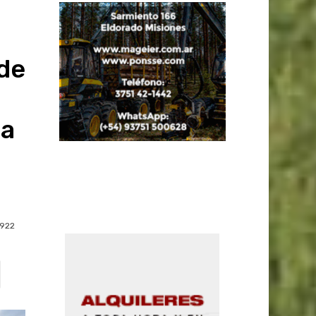
de
la
922