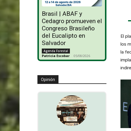
Brasil | ABAF y
Cedagro promueven el
Congreso Brasileño
del Eucalipto en
El pl
Salvador
los m
Agenda Forestal
la fe
Patricia Escobar
-
05/08/2026
impl
indir
Opinión