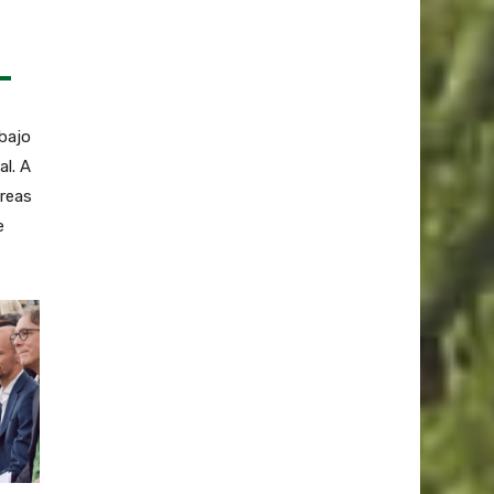
 bajo
al. A
áreas
e