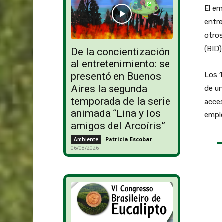
El em
entre
otros
(BID)
De la concientización
al entretenimiento: se
Los 1
presentó en Buenos
Aires la segunda
de un
temporada de la serie
acces
animada “Lina y los
emple
amigos del Arcoíris”
Patricia Escobar
-
Ambiente
06/08/2026