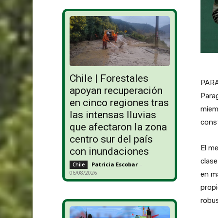
Chile | Forestales
PARA
apoyan recuperación
Para
en cinco regiones tras
miemb
las intensas lluvias
const
que afectaron la zona
centro sur del país
El me
con inundaciones
clase
Patricia Escobar
-
Chile
06/08/2026
en ma
propi
robus