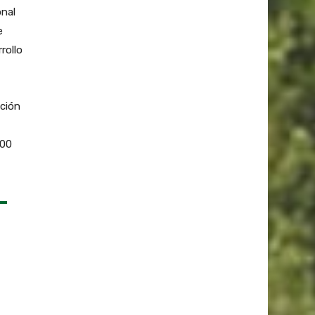
onal
e
rollo
cción
000