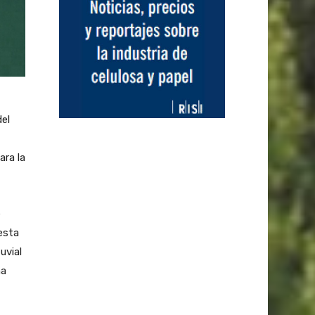
el
ara la
e
esta
uvial
na