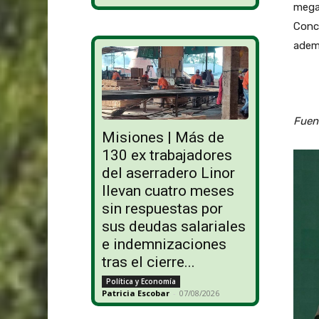
mega 
Conce
ademá
Fuen
Misiones | Más de
130 ex trabajadores
del aserradero Linor
llevan cuatro meses
sin respuestas por
sus deudas salariales
e indemnizaciones
tras el cierre...
Política y Economía
Patricia Escobar
-
07/08/2026