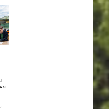
el
a el
or