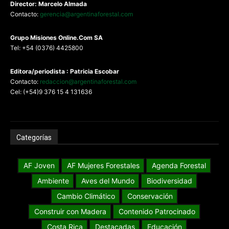
Director: Marcelo Almada
Contacto:
gerencia@argentinaforestal.com
G
rupo Misiones
Online.Com
SA
Tel: +54 (0376) 4425800
Editora/periodista : Patricia Escobar
Contacto:
redaccion@argentinaforestal.com
Cel: (+54)9 376 15 4 131636
Categorías
AF Joven
AF Mujeres Forestales
Agenda Forestal
Ambiente
Aves del Mundo
Biodiversidad
Cambio Climático
Conservación
Construir con Madera
Contenido Patrocinado
Costa Rica
Destacadas
Educación