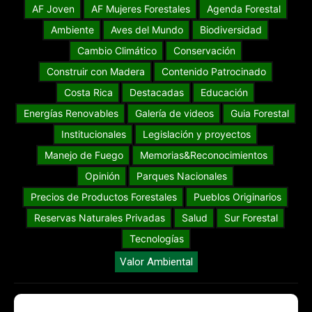
AF Joven
AF Mujeres Forestales
Agenda Forestal
Ambiente
Aves del Mundo
Biodiversidad
Cambio Climático
Conservación
Construir con Madera
Contenido Patrocinado
Costa Rica
Destacadas
Educación
Energías Renovables
Galería de videos
Guia Forestal
Institucionales
Legislación y proyectos
Manejo de Fuego
Memorias&Reconocimientos
Opinión
Parques Nacionales
Precios de Productos Forestales
Pueblos Originarios
Reservas Naturales Privadas
Salud
Sur Forestal
Tecnologías
Valor Ambiental