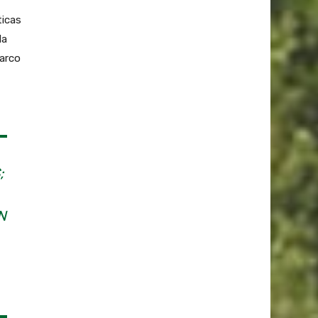
ticas
la
marco
;
N