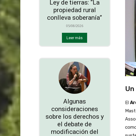
Ley de tierras: “La
propiedad rural
conlleva soberanía”
05/08/2026
Leer más
Un 
Algunas
El
Ar
consideraciones
Maste
sobre los derechos y
Assoc
el debate de
como 
modificación del
suste