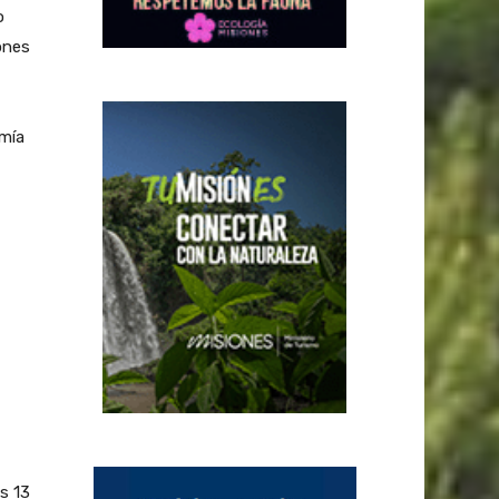
o
ones
omía
s 13