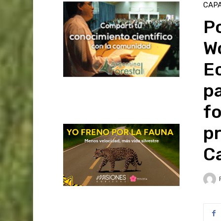
CAPA
Po
W
Ec
pa
fo
pr
Ca