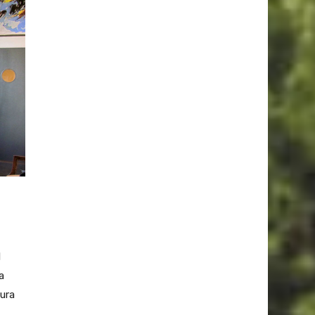
l
a
ura