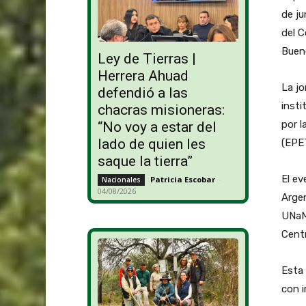
de ju
del C
Buen
Ley de Tierras |
Herrera Ahuad
La jo
defendió a las
insti
chacras misioneras:
por l
“No voy a estar del
lado de quien les
(EPE
saque la tierra”
El ev
Patricia Escobar
-
Nacionales
04/08/2026
Argen
UNaM–
Centr
Esta 
con i