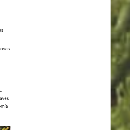
as
dosas
,
ravés
omía