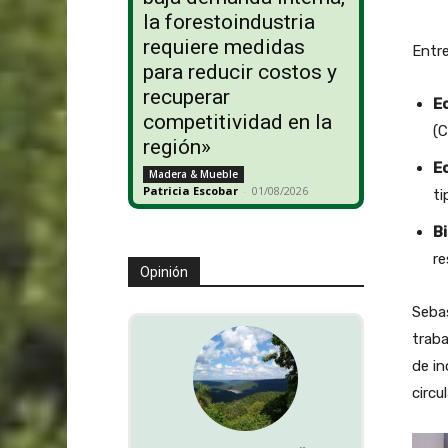
la forestoindustria
requiere medidas
Entr
para reducir costos y
recuperar
E
competitividad en la
(
región»
E
Madera & Mueble
Patricia Escobar
-
01/08/2026
ti
B
r
Opinión
Sebas
traba
de i
circu