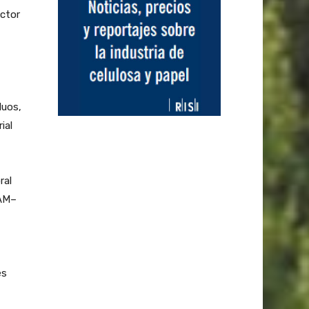
ctor
duos,
ial
ral
MAM–
es