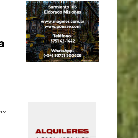
a
473