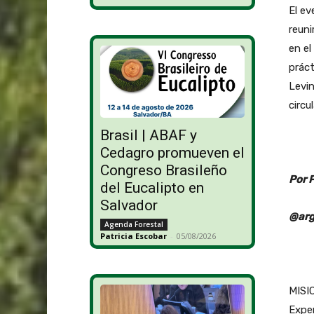
El ev
reuni
en el
práct
Levin
circul
Brasil | ABAF y
Cedagro promueven el
Congreso Brasileño
Por 
del Eucalipto en
Salvador
@arg
Agenda Forestal
Patricia Escobar
-
05/08/2026
MISIO
Exper