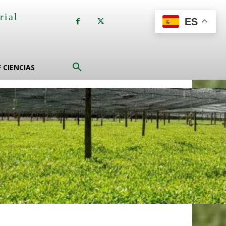
rial
ES
a
F CIENCIAS