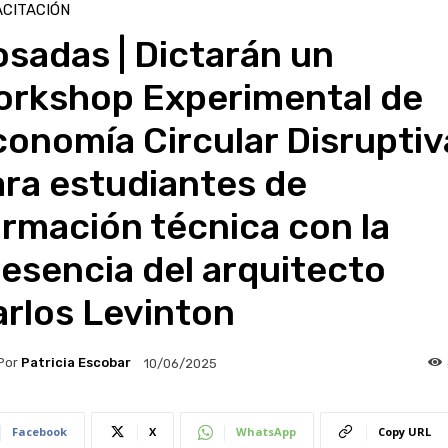
CITACIÓN
sadas | Dictarán un
orkshop Experimental de
onomía Circular Disruptiv
ra estudiantes de
rmación técnica con la
esencia del arquitecto
rlos Levinton
Por
Patricia Escobar
10/06/2025
Facebook
X
WhatsApp
Copy URL