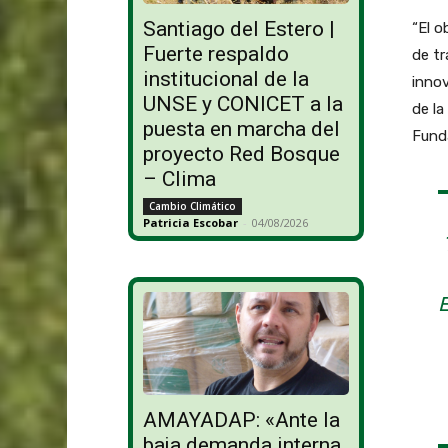
Santiago del Estero |
“El o
Fuerte respaldo
de t
institucional de la
innov
UNSE y CONICET a la
de la
puesta en marcha del
Fund
proyecto Red Bosque
– Clima
Cambio Climático
Patricia Escobar
-
04/08/2026
AMAYADAP: «Ante la
baja demanda interna,