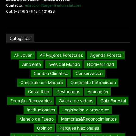
Contacto:
redaccion@argentinaforestal.com
Cel: (+54)9 376 15 4 131636
Categorías
AF Joven
AF Mujeres Forestales
Agenda Forestal
Ambiente
Aves del Mundo
Biodiversidad
Cambio Climático
Conservación
Construir con Madera
Contenido Patrocinado
Costa Rica
Destacadas
Educación
Energías Renovables
Galería de videos
Guia Forestal
Institucionales
Legislación y proyectos
Manejo de Fuego
Memorias&Reconocimientos
Opinión
Parques Nacionales