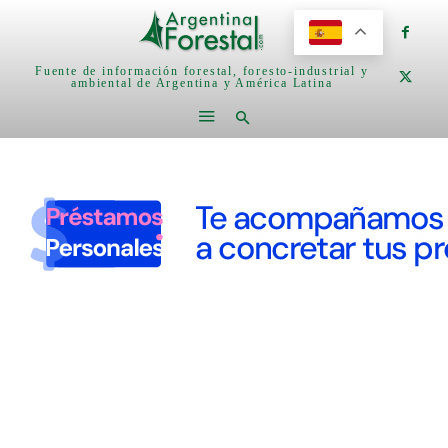
Fuente de información forestal, foresto-industrial y
ambiental de Argentina y América Latina