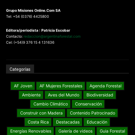
G
rupo Misiones
Online.Com
SA
Tel: +54 (0376) 4425800
Editora/periodista : Patricia Escobar
Contacto:
redaccion@argentinaforestal.com
Cel: (+54)9 376 15 4 131636
Categorías
AF Joven
AF Mujeres Forestales
Agenda Forestal
Ambiente
Aves del Mundo
Biodiversidad
Cambio Climático
Conservación
Construir con Madera
Contenido Patrocinado
Costa Rica
Destacadas
Educación
Energías Renovables
Galería de videos
Guia Forestal