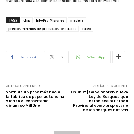
transparencia a la comercialización de la madera en Misiones.
TAGS
chip
InFoPro Misiones
madera
precios mínimos de productos forestales
raleo
Facebook
X
WhatsApp
ARTÍCULO ANTERIOR
ARTÍCULO SIGUIENTE
Voith da un paso más hacia
Chubut | Sancionaron nueva
la fábrica de papel autónoma
Ley de Bosques que
y lanza el ecosistema
establece al Estado
dinámico MillOne
Provincial como propietario
de los bosques nativos