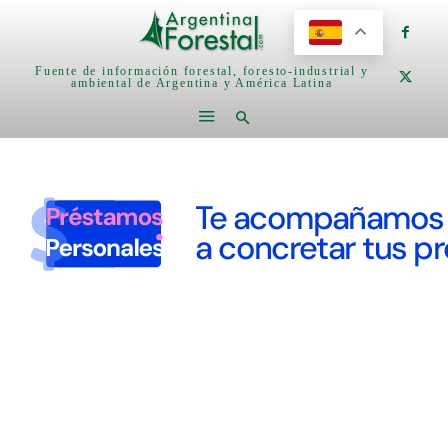
Fuente de información forestal, foresto-industrial y
ambiental de Argentina y América Latina