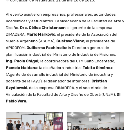
-Publicación de resultados: 22 de marzo de 2025.
Al evento asistieron empresarios, profesionales, autoridades
académicas y estudiantes. La vicedecana de la Facultad de Arte y
Diseño,
Dra. Célica Christensen
; el gerente de la empresa
DIMADERA,
Mario Markovic
; el presidente de la Asociación del
Mueble Argentino (ASOMA),
Gustavo Viano
; el presidente de
APICOFOM,
Guillermo Fachinello
; la Directora general de
planificación industrial del Ministerio de Industria de Misiones,
ing. Paola Chigal;
la coordinadora del CTM Salto Encantado,
Pamela Maidana
; la diseñadora Industrial
Tabita Giménez
(Agente de desarrollo industrial del Ministerio de industria y
docente de la FAyD); el diseñador de interiores,
Cristian
Szydlowski,
de la empresa DIMADERA, y el secretario de
Vinculación de la Facultad de Arte y Diseño de Oberá (UNaM),
DI
Pablo Vera.