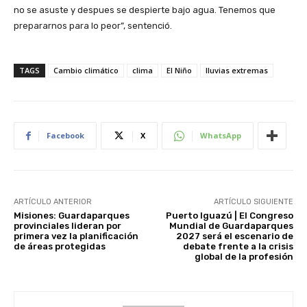
no se asuste y despues se despierte bajo agua. Tenemos que
prepararnos para lo peor”, sentenció.
TAGS
Cambio climático
clima
El Niño
lluvias extremas
Facebook
X
WhatsApp
ARTÍCULO ANTERIOR
ARTÍCULO SIGUIENTE
Misiones: Guardaparques
Puerto Iguazú | El Congreso
provinciales lideran por
Mundial de Guardaparques
primera vez la planificación
2027 será el escenario de
de áreas protegidas
debate frente a la crisis
global de la profesión