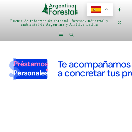
Fuente de información forestal, foresto-industrial y
ambiental de Argentina y América Latina