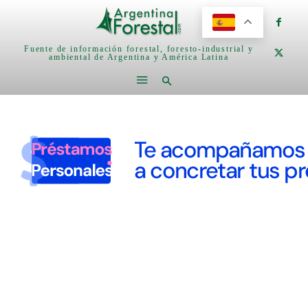
Fuente de información forestal, foresto-industrial y
ambiental de Argentina y América Latina