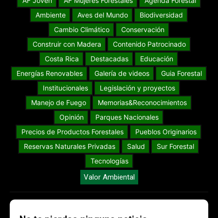
AF Joven
AF Mujeres Forestales
Agenda Forestal
Ambiente
Aves del Mundo
Biodiversidad
Cambio Climático
Conservación
Construir con Madera
Contenido Patrocinado
Costa Rica
Destacadas
Educación
Energías Renovables
Galería de videos
Guia Forestal
Institucionales
Legislación y proyectos
Manejo de Fuego
Memorias&Reconocimientos
Opinión
Parques Nacionales
Precios de Productos Forestales
Pueblos Originarios
Reservas Naturales Privadas
Salud
Sur Forestal
Tecnologías
Valor Ambiental