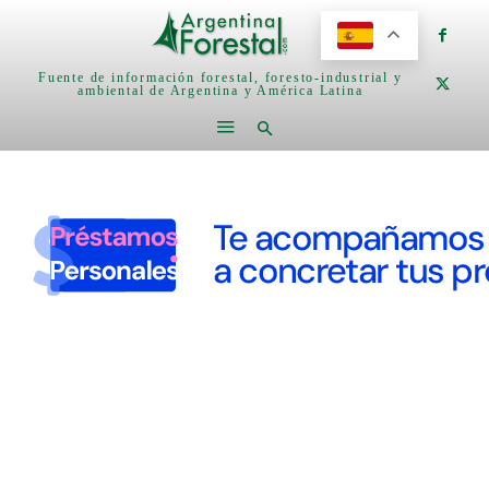
Fuente de información forestal, foresto-industrial y
ambiental de Argentina y América Latina