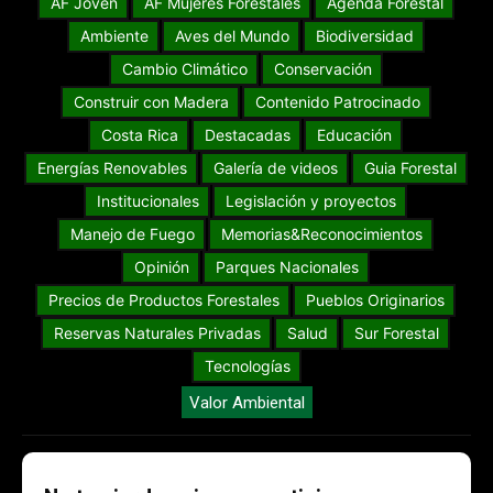
AF Joven
AF Mujeres Forestales
Agenda Forestal
Ambiente
Aves del Mundo
Biodiversidad
Cambio Climático
Conservación
Construir con Madera
Contenido Patrocinado
Costa Rica
Destacadas
Educación
Energías Renovables
Galería de videos
Guia Forestal
Institucionales
Legislación y proyectos
Manejo de Fuego
Memorias&Reconocimientos
Opinión
Parques Nacionales
Precios de Productos Forestales
Pueblos Originarios
Reservas Naturales Privadas
Salud
Sur Forestal
Tecnologías
Valor Ambiental