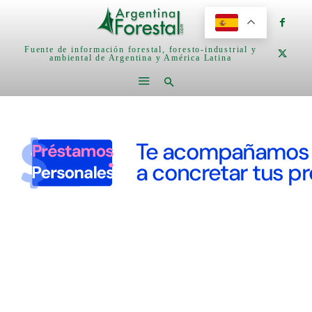
Fuente de información forestal, foresto-industrial y
ambiental de Argentina y América Latina