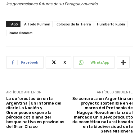
las generaciones futuras de su Paraguay querido.
TAGS
A Todo Pulmón
Colosos de la Tierra
Humberto Rubín
Radio Ñanduti
Facebook
X
WhatsApp
ARTÍCULO ANTERIOR
ARTÍCULO SIGUIENTE
La deforestación en la
Se concreta en Argentina un
Argentina | Un informe del
proyecto sostenible en el
diario La Nación y
marco del Protocolo de
Greenpeace expone la
Nagoya: Novachem lanzó al
pérdida cotidiana del
mercado un nuevo producto
bosque nativo en provincias
de cosmética natural basado
del Gran Chaco
en la biodiversidad de la
Selva Misionera