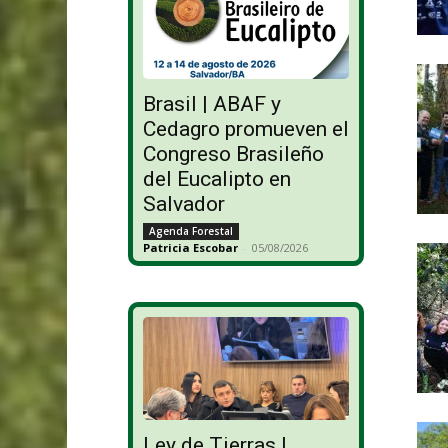
Brasil | ABAF y
Cedagro promueven el
Congreso Brasileño
del Eucalipto en
Salvador
Agenda Forestal
Patricia Escobar
-
05/08/2026
Ley de Tierras |