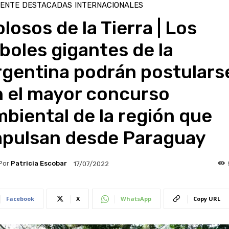
IENTE
DESTACADAS
INTERNACIONALES
losos de la Tierra | Los
boles gigantes de la
rgentina podrán postulars
n el mayor concurso
biental de la región que
mpulsan desde Paraguay
Por
Patricia Escobar
17/07/2022
Facebook
X
WhatsApp
Copy URL