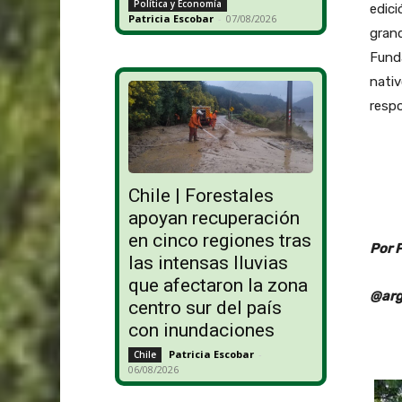
Política y Economía
edici
Patricia Escobar
-
07/08/2026
grand
Fund
nativ
respo
Chile | Forestales
apoyan recuperación
en cinco regiones tras
Por 
las intensas lluvias
que afectaron la zona
@arg
centro sur del país
con inundaciones
Patricia Escobar
-
Chile
06/08/2026