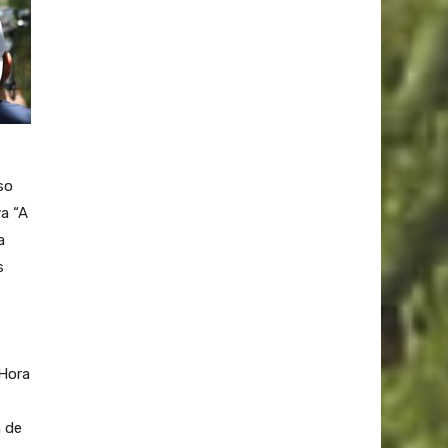
so
ya “A
a
s
 Hora
a de