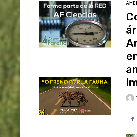
AMB
Co
ár
A
e
am
i