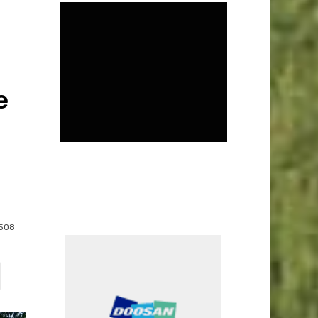
e
508