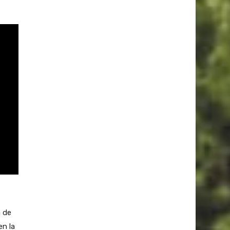
a de
en la