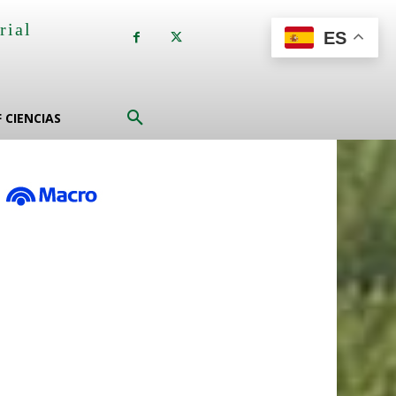
rial
ES
a
F CIENCIAS