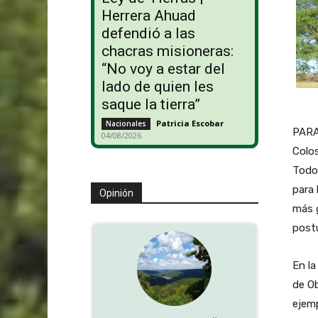
Herrera Ahuad
defendió a las
chacras misioneras:
“No voy a estar del
lado de quien les
saque la tierra”
Patricia Escobar
-
Nacionales
PARA
04/08/2026
Colos
Todo 
para 
Opinión
más g
postu
En la
de Ob
ejemp