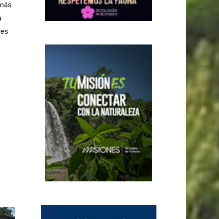
 más
a
res