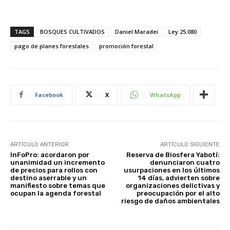
TAGS
BOSQUES CULTIVADOS
Daniel Maradei
Ley 25.080
pago de planes forestales
promoción forestal
Facebook
X
WhatsApp
ARTÍCULO ANTERIOR
ARTÍCULO SIGUIENTE
InFoPro: acordaron por
Reserva de Biosfera Yabotí:
unanimidad un incremento
denunciaron cuatro
de precios para rollos con
usurpaciones en los últimos
destino aserrable y un
14 días, advierten sobre
manifiesto sobre temas que
organizaciones delictivas y
ocupan la agenda forestal
preocupación por el alto
riesgo de daños ambientales