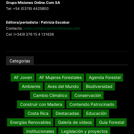
G
rupo Misiones
Online.Com
SA
Tel: +54 (0376) 4425800
Editora/periodista : Patricia Escobar
Contacto:
redaccion@argentinaforestal.com
Cel: (+54)9 376 15 4 131636
Categorías
AF Joven
AF Mujeres Forestales
Agenda Forestal
Ambiente
Aves del Mundo
Biodiversidad
Cambio Climático
Conservación
Construir con Madera
Contenido Patrocinado
Costa Rica
Destacadas
Educación
Energías Renovables
Galería de videos
Guia Forestal
Institucionales
Legislación y proyectos