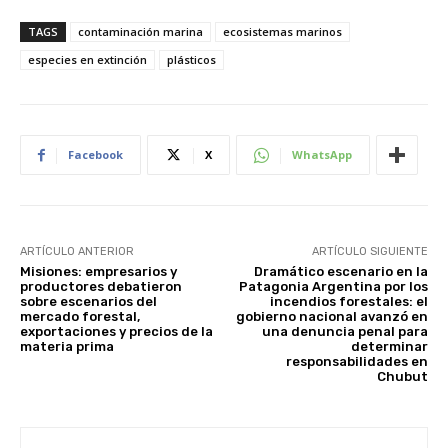
TAGS
contaminación marina
ecosistemas marinos
especies en extinción
plásticos
Facebook
X
WhatsApp
ARTÍCULO ANTERIOR
ARTÍCULO SIGUIENTE
Misiones: empresarios y
Dramático escenario en la
productores debatieron
Patagonia Argentina por los
sobre escenarios del
incendios forestales: el
mercado forestal,
gobierno nacional avanzó en
exportaciones y precios de la
una denuncia penal para
materia prima
determinar
responsabilidades en
Chubut