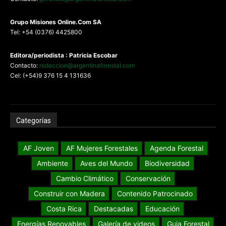
G
rupo Misiones
Online.Com
SA
Tel: +54 (0376) 4425800
Editora/periodista : Patricia Escobar
Contacto:
redaccion@argentinaforestal.com
Cel: (+54)9 376 15 4 131636
Categorías
AF Joven
AF Mujeres Forestales
Agenda Forestal
Ambiente
Aves del Mundo
Biodiversidad
Cambio Climático
Conservación
Construir con Madera
Contenido Patrocinado
Costa Rica
Destacadas
Educación
Energías Renovables
Galería de videos
Guia Forestal