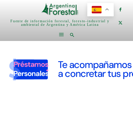
Fuente de información forestal, foresto-industrial y
ambiental de Argentina y América Latina